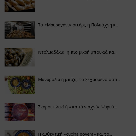
Το «Μαυραγάνι» σιτάρι, η Πολυόχνη κ...
Ντολμαδάκια, η πιο μικρή μπουκιά Κά...
Μαναρόλια ή μπίζα, το ξεχασμένο όσπ...
Σκάροι πλακί ή «παπά γιαχνί». Ψαρεύ...
Η αυθεντική «cucina povera» και το...