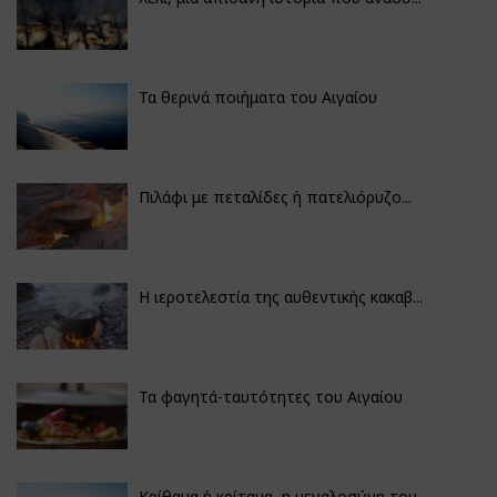
Τα θερινά ποιήματα του Αιγαίου
Πιλάφι με πεταλίδες ή πατελιόρυζο...
Η ιεροτελεστία της αυθεντικής κακαβ...
Τα φαγητά-ταυτότητες του Αιγαίου
Κρίθαμα ή κρίταμα, η μεγαλοσύνη του...