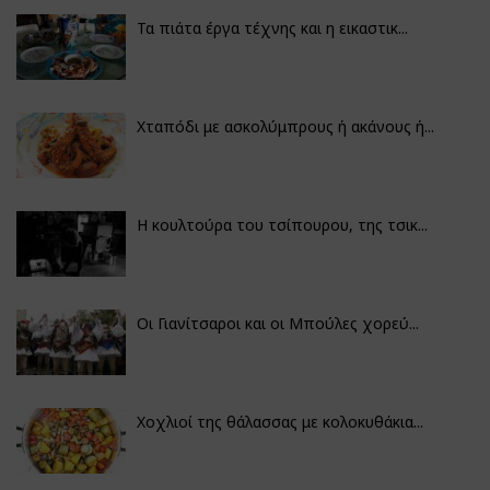
Τα πιάτα έργα τέχνης και η εικαστικ...
Χταπόδι με ασκολύμπρους ή ακάνους ή...
Η κουλτούρα του τσίπουρου, της τσικ...
Οι Γιανίτσαροι και οι Μπούλες χορεύ...
Χοχλιοί της θάλασσας με κολοκυθάκια...