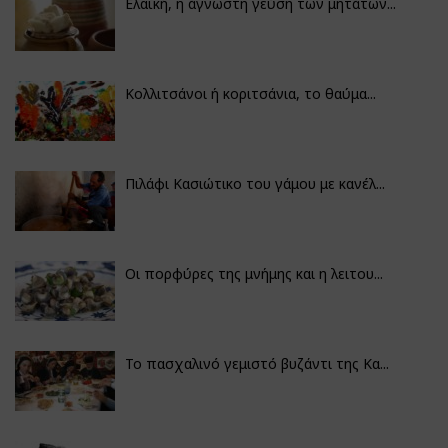
Ελαϊκή, η άγνωστη γεύση των μητάτων...
Κολλιτσάνοι ή κοριτσάνια, το θαύμα...
Πιλάφι Κασιώτικο του γάμου με κανέλ...
Οι πορφύρες της μνήμης και η λειτου...
Το πασχαλινό γεμιστό βυζάντι της Κα...