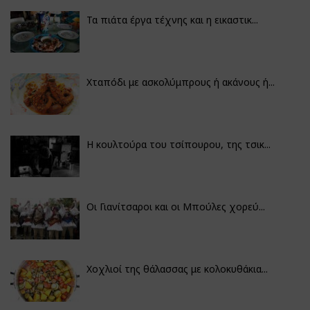
Τα πιάτα έργα τέχνης και η εικαστικ...
Χταπόδι με ασκολύμπρους ή ακάνους ή...
Η κουλτούρα του τσίπουρου, της τσικ...
Οι Γιανίτσαροι και οι Μπούλες χορεύ...
Χοχλιοί της θάλασσας με κολοκυθάκια...