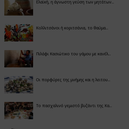
Ελαϊκή, η άγνωστη γεύση των μητάτων...
Κολλιτσάνοι ή κοριτσάνια, το θαύμα...
Πιλάφι Κασιώτικο του γάμου με κανέλ...
Οι πορφύρες της μνήμης και η λειτου...
Το πασχαλινό γεμιστό βυζάντι της Κα...