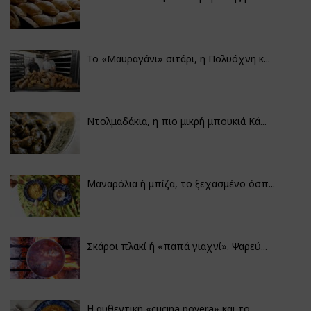
Το «Μαυραγάνι» σιτάρι, η Πολυόχνη κ...
Ντολμαδάκια, η πιο μικρή μπουκιά Κά...
Μαναρόλια ή μπίζα, το ξεχασμένο όσπ...
Σκάροι πλακί ή «παπά γιαχνί». Ψαρεύ...
Η αυθεντική «cucina povera» και το...