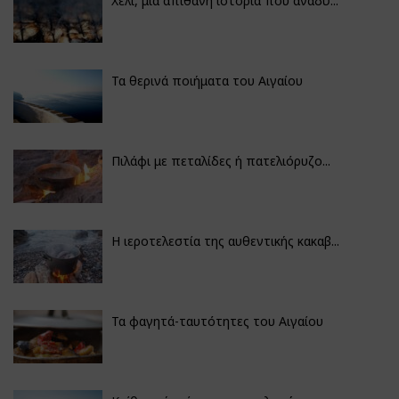
Χέλι, μια απίθανη ιστορία που αναδύ...
Τα θερινά ποιήματα του Αιγαίου
Πιλάφι με πεταλίδες ή πατελιόρυζο...
Η ιεροτελεστία της αυθεντικής κακαβ...
Τα φαγητά-ταυτότητες του Αιγαίου