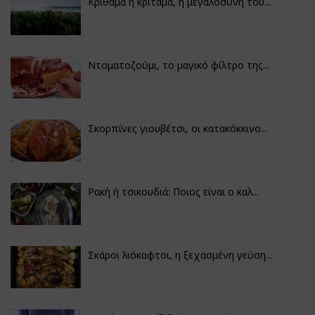
Κρίθαμα ή κρίταμα, η μεγαλοσύνη του...
Ντοματοζούμι, το μαγικό φίλτρο της...
Σκορπίνες γιουβέτσι, οι κατακόκκινο...
Ρακή ή τσικουδιά: Ποιος είναι ο καλ...
Σκάροι λιόκαφτοι, η ξεχασμένη γεύση...