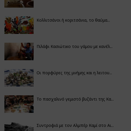
Κολλιτσάνοι ή κοριτσάνια, το θαύμα...
Πιλάφι Κασιώτικο του γάμου με κανέλ...
Οι πορφύρες της μνήμης και η λειτου...
Το πασχαλινό γεμιστό βυζάντι της Κα...
Συντροφιά με τον Αλμπέρ Καμί στο Αι...