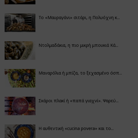
Το «Μαυραγάνι» σιτάρι, η Πολυόχνη κ...
Ντολμαδάκια, η πιο μικρή μπουκιά Κά...
Μαναρόλια ή μπίζα, το ξεχασμένο όσπ...
Σκάροι πλακί ή «παπά γιαχνί». Ψαρεύ...
Η αυθεντική «cucina povera» και το...