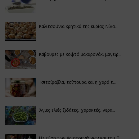
Καλιτσούνια κρητικά της κυρίας Νίνα...
Κάβουρες με κοφτό μακαρονάκι μαγειρ...
Τσιτσίραβλα, τσίπουρα και η χαρά τ...
Άγιες ελιές ξιδάτες, χαρακτές, νερα...
Η γεύση των Χριστουγέννων και του Π...