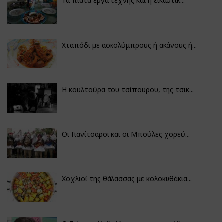
Τα πιάτα έργα τέχνης και η εικαστικ...
Χταπόδι με ασκολύμπρους ή ακάνους ή...
Η κουλτούρα του τσίπουρου, της τσικ...
Οι Γιανίτσαροι και οι Μπούλες χορεύ...
Χοχλιοί της θάλασσας με κολοκυθάκια...