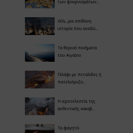
των φουρνισμάτων...
Χέλι, μια απίθανη
ιστορία που αναδύ...
Τα θερινά ποιήματα
του Αιγαίου
Πιλάφι με πεταλίδες ή
πατελιόρυζο...
Η ιεροτελεστία της
αυθεντικής κακαβ...
Τα φαγητά-