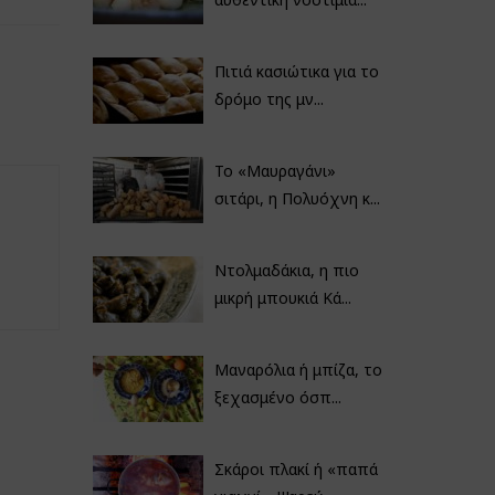
Πιτιά κασιώτικα για το
δρόμο της μν...
Το «Μαυραγάνι»
σιτάρι, η Πολυόχνη κ...
Ντολμαδάκια, η πιο
μικρή μπουκιά Κά...
Μαναρόλια ή μπίζα, το
ξεχασμένο όσπ...
Σκάροι πλακί ή «παπά