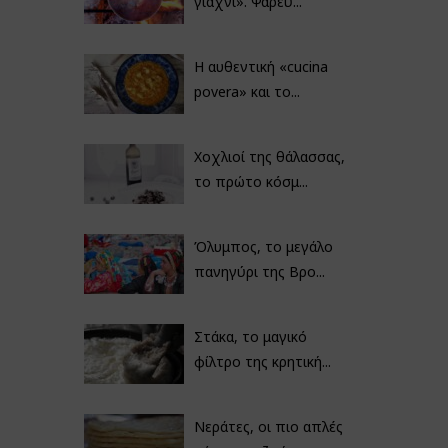
γιαχνί». Ψαρεύ...
Η αυθεντική «cucina
povera» και το...
Χοχλιοί της θάλασσας,
το πρώτο κόσμ...
Όλυμπος, το μεγάλο
πανηγύρι της Βρο...
Στάκα, το μαγικό
φίλτρο της κρητική...
Νεράτες, οι πιο απλές