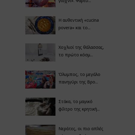
γιαχνί». Ψαρεύ...
Η αυθεντική «cucina
povera» και το...
Χοχλιοί της θάλασσας,
το πρώτο κόσμ...
Όλυμπος, το μεγάλο
πανηγύρι της Βρο...
Στάκα, το μαγικό
φίλτρο της κρητική...
Νεράτες, οι πιο απλές