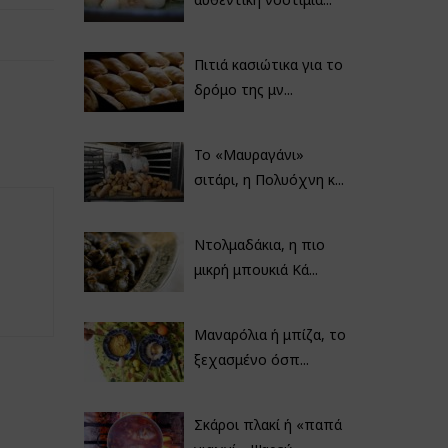
Πιτιά κασιώτικα για το
δρόμο της μν...
Το «Μαυραγάνι»
σιτάρι, η Πολυόχνη κ...
Ντολμαδάκια, η πιο
μικρή μπουκιά Κά...
Μαναρόλια ή μπίζα, το
ξεχασμένο όσπ...
Σκάροι πλακί ή «παπά