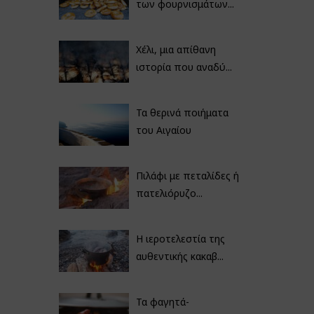
των φουρνισμάτων...
Χέλι, μια απίθανη
ιστορία που αναδύ...
Τα θερινά ποιήματα
του Αιγαίου
Πιλάφι με πεταλίδες ή
πατελιόρυζο...
Η ιεροτελεστία της
αυθεντικής κακαβ...
Τα φαγητά-