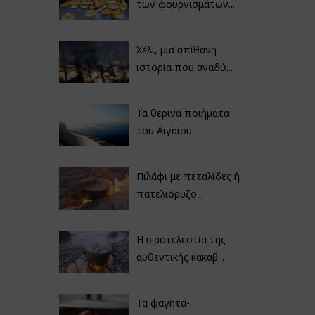
των φουρνισμάτων...
Χέλι, μια απίθανη
ιστορία που αναδύ...
Τα θερινά ποιήματα
του Αιγαίου
Πιλάφι με πεταλίδες ή
πατελιόρυζο...
Η ιεροτελεστία της
αυθεντικής κακαβ...
Τα φαγητά-