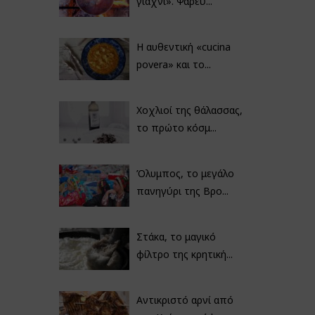
γιαχνί». Ψαρεύ...
Η αυθεντική «cucina
povera» και το...
Χοχλιοί της θάλασσας,
το πρώτο κόσμ...
Όλυμπος, το μεγάλο
πανηγύρι της Βρο...
Στάκα, το μαγικό
φίλτρο της κρητική...
Αντικριστό αρνί από