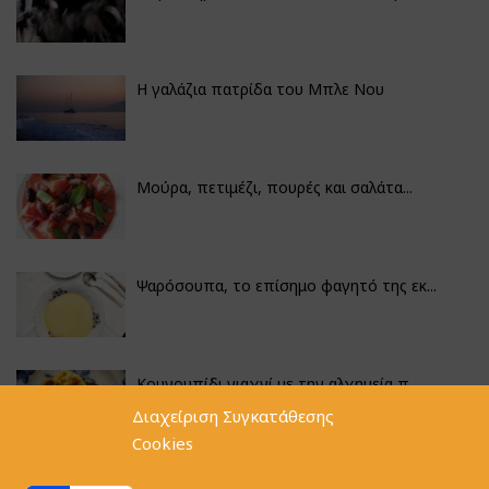
Η γαλάζια πατρίδα του Μπλε Νου
Μούρα, πετιμέζι, πουρές και σαλάτα...
Ψαρόσουπα, το επίσημο φαγητό της εκ...
Κουνουπίδι γιαχνί με την αλχημεία π...
Διαχείριση Συγκατάθεσης
Cookies
Αγκινάρες γεμιστές με ρύζι και ριζό...