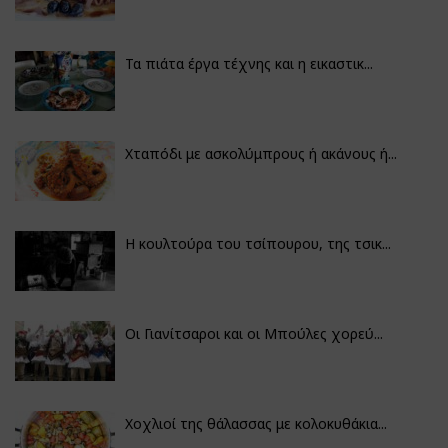
Τα πιάτα έργα τέχνης και η εικαστικ...
Χταπόδι με ασκολύμπρους ή ακάνους ή...
Η κουλτούρα του τσίπουρου, της τσικ...
Οι Γιανίτσαροι και οι Μπούλες χορεύ...
Χοχλιοί της θάλασσας με κολοκυθάκια...