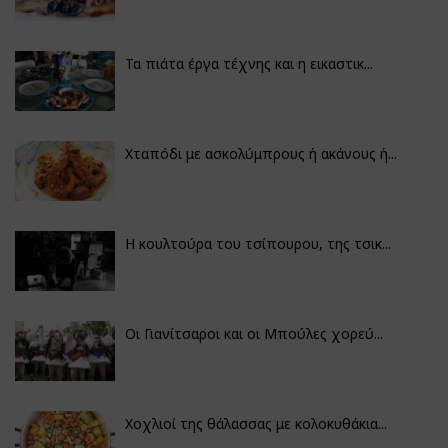
Τα πιάτα έργα τέχνης και η εικαστικ...
Χταπόδι με ασκολύμπρους ή ακάνους ή...
Η κουλτούρα του τσίπουρου, της τσικ...
Οι Γιανίτσαροι και οι Μπούλες χορεύ...
Χοχλιοί της θάλασσας με κολοκυθάκια...