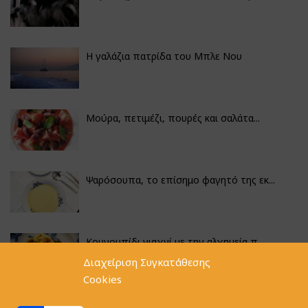
Η γαλάζια πατρίδα του Μπλε Νου
Μούρα, πετιμέζι, πουρές και σαλάτα...
Ψαρόσουπα, το επίσημο φαγητό της εκ...
Κουνουπίδι γιαχνί με την αλχημεία π...
Διαχείριση Συγκατάθεσης
Cookies
Αγκινάρες γεμιστές με ρύζι και ριζό...