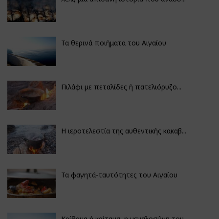
Τα θερινά ποιήματα του Αιγαίου
Πιλάφι με πεταλίδες ή πατελιόρυζο...
Η ιεροτελεστία της αυθεντικής κακαβ...
Τα φαγητά-ταυτότητες του Αιγαίου
Κρίθαμα ή κρίταμα, η μεγαλοσύνη του...