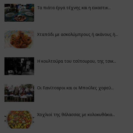
Τα πιάτα έργα τέχνης και η εικαστικ...
Χταπόδι με ασκολύμπρους ή ακάνους ή...
Η κουλτούρα του τσίπουρου, της τσικ...
Οι Γιανίτσαροι και οι Μπούλες χορεύ...
Χοχλιοί της θάλασσας με κολοκυθάκια...