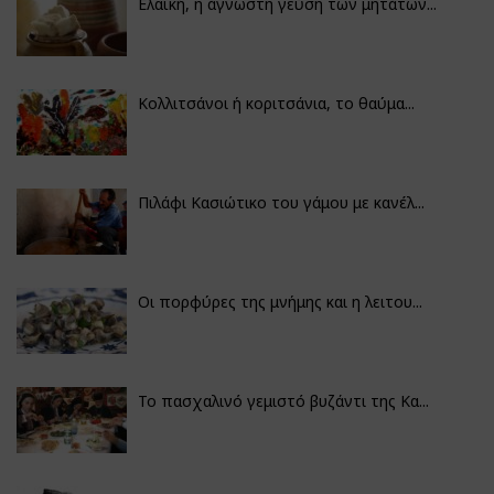
Ελαϊκή, η άγνωστη γεύση των μητάτων...
Κολλιτσάνοι ή κοριτσάνια, το θαύμα...
Πιλάφι Κασιώτικο του γάμου με κανέλ...
Οι πορφύρες της μνήμης και η λειτου...
Το πασχαλινό γεμιστό βυζάντι της Κα...