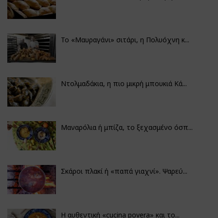
Το «Μαυραγάνι» σιτάρι, η Πολυόχνη κ...
Ντολμαδάκια, η πιο μικρή μπουκιά Κά...
Μαναρόλια ή μπίζα, το ξεχασμένο όσπ...
Σκάροι πλακί ή «παπά γιαχνί». Ψαρεύ...
Η αυθεντική «cucina povera» και το...