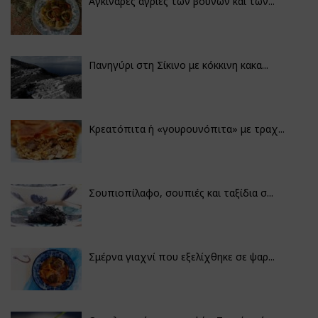
Αγκινάρες άγριες των βουνών και των...
Πανηγύρι στη Σίκινο με κόκκινη κακα...
Κρεατόπιτα ή «γουρουνόπιτα» με τραχ...
Σουπιοπίλαφο, σουπιές και ταξίδια σ...
Σμέρνα γιαχνί που εξελίχθηκε σε ψαρ...