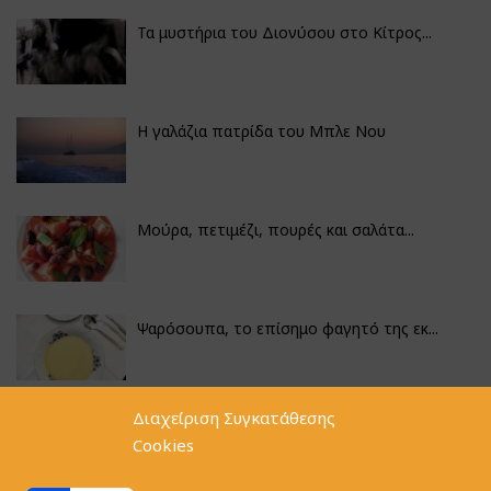
Τα μυστήρια του Διονύσου στο Κίτρος...
Η γαλάζια πατρίδα του Μπλε Νου
Μούρα, πετιμέζι, πουρές και σαλάτα...
Ψαρόσουπα, το επίσημο φαγητό της εκ...
Διαχείριση Συγκατάθεσης
Κουνουπίδι γιαχνί με την αλχημεία π...
Cookies