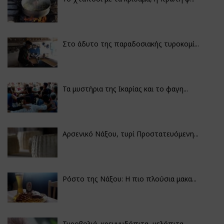
Στο άδυτο της παραδοσιακής τυροκομί...
Τα μυστήρια της Ικαρίας και το φαγη...
Αρσενικό Νάξου, τυρί Προστατευόμενη...
Ρόστο της Νάξου: Η πιο πλούσια μακα...
Τυροβολιά, κρεμμυδόπιτα, μελόπιτα...