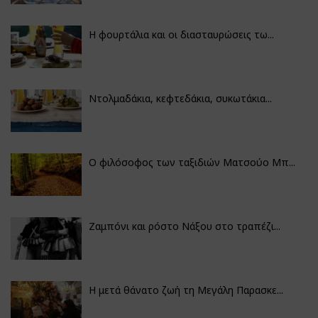
Η φουρτάλια και οι διασταυρώσεις τω...
Ντολμαδάκια, κεφτεδάκια, συκωτάκια...
Ο φιλόσοφος των ταξιδιών Ματσούο Μπ...
Ζαμπόνι και ρόστο Νάξου στο τραπέζι...
Η μετά θάνατο ζωή τη Μεγάλη Παρασκε...