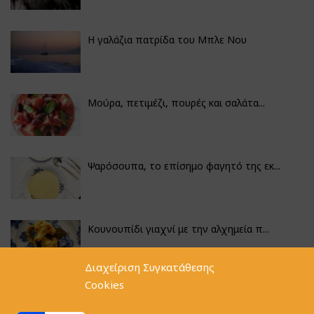
Η γαλάζια πατρίδα του Μπλε Νου
Μούρα, πετιμέζι, πουρές και σαλάτα...
Ψαρόσουπα, το επίσημο φαγητό της εκ...
Κουνουπίδι γιαχνί με την αλχημεία π...
Διαχείριση Συγκατάθεσης
Cookies
Αγκινάρες γεμιστές με ρύζι και ριζό...