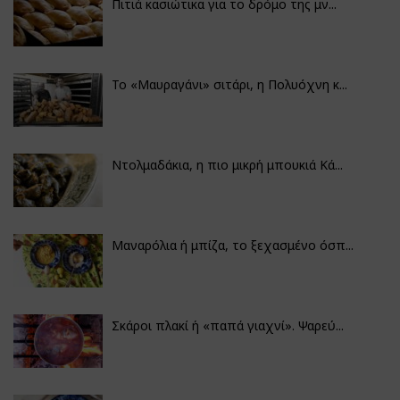
Πιτιά κασιώτικα για το δρόμο της μν...
Το «Μαυραγάνι» σιτάρι, η Πολυόχνη κ...
Ντολμαδάκια, η πιο μικρή μπουκιά Κά...
Μαναρόλια ή μπίζα, το ξεχασμένο όσπ...
Σκάροι πλακί ή «παπά γιαχνί». Ψαρεύ...