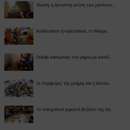
Ελαϊκή, η άγνωστη γεύση των μητάτων...
Κολλιτσάνοι ή κοριτσάνια, το θαύμα...
Πιλάφι Κασιώτικο του γάμου με κανέλ...
Οι πορφύρες της μνήμης και η λειτου...
Το πασχαλινό γεμιστό βυζάντι της Κα...