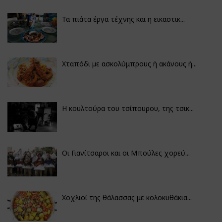
Τα πιάτα έργα τέχνης και η εικαστικ...
Χταπόδι με ασκολύμπρους ή ακάνους ή...
Η κουλτούρα του τσίπουρου, της τσικ...
Οι Γιανίτσαροι και οι Μπούλες χορεύ...
Χοχλιοί της θάλασσας με κολοκυθάκια...