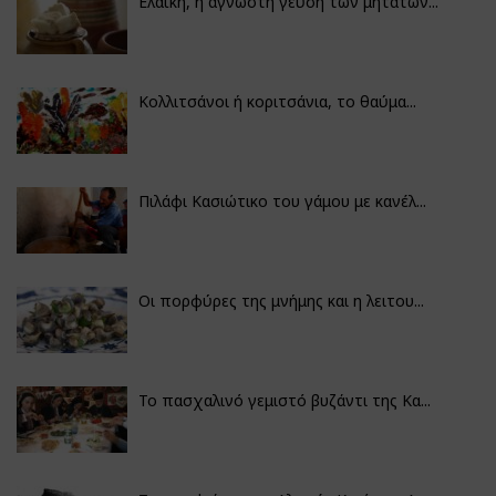
Ελαϊκή, η άγνωστη γεύση των μητάτων...
Κολλιτσάνοι ή κοριτσάνια, το θαύμα...
Πιλάφι Κασιώτικο του γάμου με κανέλ...
Οι πορφύρες της μνήμης και η λειτου...
Το πασχαλινό γεμιστό βυζάντι της Κα...