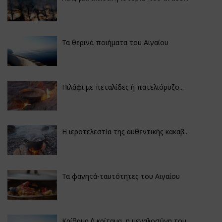
Τα θερινά ποιήματα του Αιγαίου
Πιλάφι με πεταλίδες ή πατελιόρυζο...
Η ιεροτελεστία της αυθεντικής κακαβ...
Τα φαγητά-ταυτότητες του Αιγαίου
Κρίθαμα ή κρίταμα, η μεγαλοσύνη του...