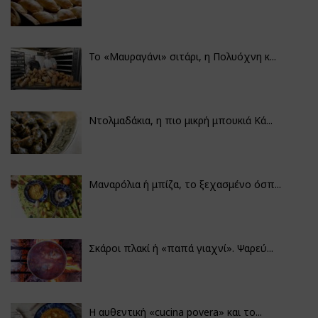
Το «Μαυραγάνι» σιτάρι, η Πολυόχνη κ...
Ντολμαδάκια, η πιο μικρή μπουκιά Κά...
Μαναρόλια ή μπίζα, το ξεχασμένο όσπ...
Σκάροι πλακί ή «παπά γιαχνί». Ψαρεύ...
Η αυθεντική «cucina povera» και το...