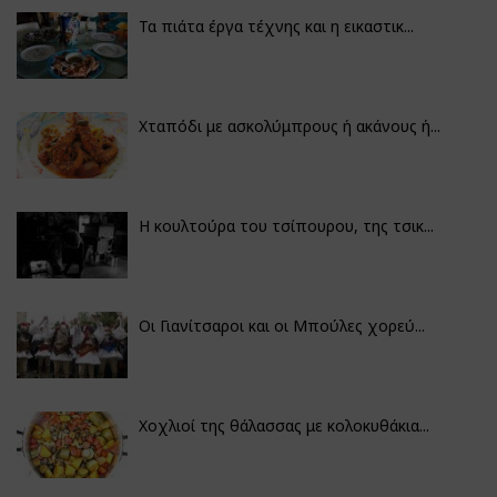
Τα πιάτα έργα τέχνης και η εικαστικ...
Χταπόδι με ασκολύμπρους ή ακάνους ή...
Η κουλτούρα του τσίπουρου, της τσικ...
Οι Γιανίτσαροι και οι Μπούλες χορεύ...
Χοχλιοί της θάλασσας με κολοκυθάκια...