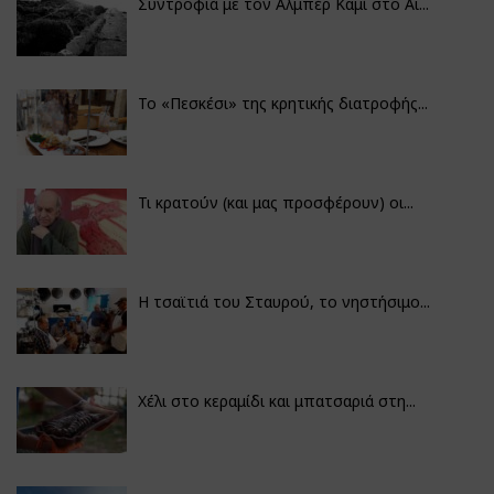
Συντροφιά με τον Αλμπέρ Καμί στο Αι...
Το «Πεσκέσι» της κρητικής διατροφής...
Τι κρατούν (και μας προσφέρουν) οι...
Η τσαϊτιά του Σταυρού, το νηστήσιμο...
Χέλι στο κεραμίδι και μπατσαριά στη...