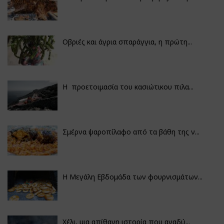
Οβριές και άγρια σπαράγγια, η πρώτη...
Η προετοιμασία του κασιώτικου πιλα...
Σμέρνα ψαροπίλαφο από τα βάθη της ν...
Η Μεγάλη Εβδομάδα των φουρνισμάτων...
Χέλι, μια απίθανη ιστορία που αναδύ...