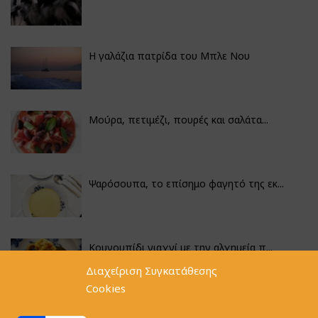
Η γαλάζια πατρίδα του Μπλε Νου
Μούρα, πετιμέζι, πουρές και σαλάτα...
Ψαρόσουπα, το επίσημο φαγητό της εκ...
Κουνουπίδι γιαχνί με την αλχημεία π...
Διαχείριση Συγκατάθεσης
Cookies
Αγκινάρες γεμιστές με ρύζι και ριζό...