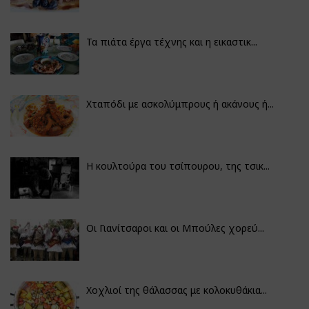
Τα πιάτα έργα τέχνης και η εικαστικ...
Χταπόδι με ασκολύμπρους ή ακάνους ή...
Η κουλτούρα του τσίπουρου, της τσικ...
Οι Γιανίτσαροι και οι Μπούλες χορεύ...
Χοχλιοί της θάλασσας με κολοκυθάκια...