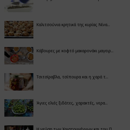
Καλιτσούνια κρητικά της κυρίας Νίνα...
Κάβουρες με κοφτό μακαρονάκι μαγειρ...
Τσιτσίραβλα, τσίπουρα και η χαρά τ...
Άγιες ελιές ξιδάτες, χαρακτές, νερα...
Η γεύση των Χριστουγέννων και του Π...