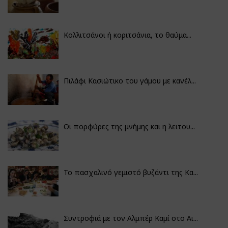
Κολλιτσάνοι ή κοριτσάνια, το θαύμα...
Πιλάφι Κασιώτικο του γάμου με κανέλ...
Οι πορφύρες της μνήμης και η λειτου...
Το πασχαλινό γεμιστό βυζάντι της Κα...
Συντροφιά με τον Αλμπέρ Καμί στο Αι...