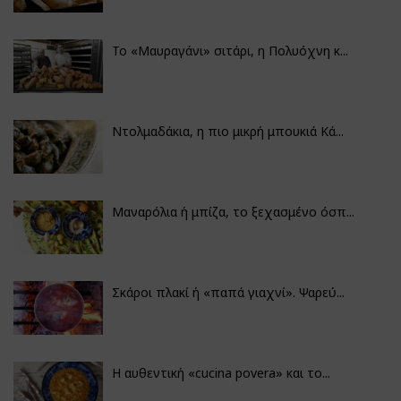
Το «Μαυραγάνι» σιτάρι, η Πολυόχνη κ...
Ντολμαδάκια, η πιο μικρή μπουκιά Κά...
Μαναρόλια ή μπίζα, το ξεχασμένο όσπ...
Σκάροι πλακί ή «παπά γιαχνί». Ψαρεύ...
Η αυθεντική «cucina povera» και το...