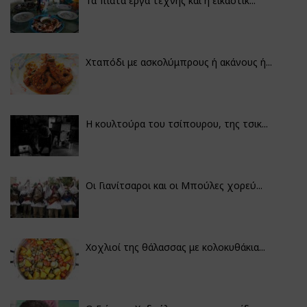
Τα πιάτα έργα τέχνης και η εικαστικ...
Χταπόδι με ασκολύμπρους ή ακάνους ή...
Η κουλτούρα του τσίπουρου, της τσικ...
Οι Γιανίτσαροι και οι Μπούλες χορεύ...
Χοχλιοί της θάλασσας με κολοκυθάκια...