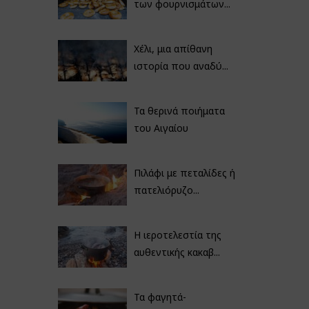
των φουρνισμάτων...
Χέλι, μια απίθανη
ιστορία που αναδύ...
Τα θερινά ποιήματα
του Αιγαίου
Πιλάφι με πεταλίδες ή
πατελιόρυζο...
Η ιεροτελεστία της
αυθεντικής κακαβ...
Τα φαγητά-