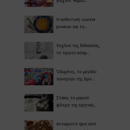
γιαχνί». Ψαρεύ...
Η αυθεντική «cucina
povera» και το...
Χοχλιοί της θάλασσας,
το πρώτο κόσμ...
Όλυμπος, το μεγάλο
πανηγύρι της Βρο...
Στάκα, το μαγικό
φίλτρο της κρητική...
Αντικριστό αρνί από