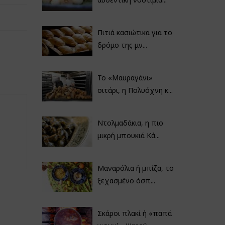
Πιτιά κασιώτικα για το
δρόμο της μν...
Το «Μαυραγάνι»
σιτάρι, η Πολυόχνη κ...
Ντολμαδάκια, η πιο
μικρή μπουκιά Κά...
Μαναρόλια ή μπίζα, το
ξεχασμένο όσπ...
Σκάροι πλακί ή «παπά