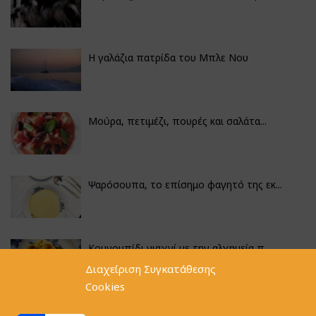
Η γαλάζια πατρίδα του Μπλε Νου
Μούρα, πετιμέζι, πουρές και σαλάτα...
Ψαρόσουπα, το επίσημο φαγητό της εκ...
Κουνουπίδι γιαχνί με την αλχημεία π...
Διαχείριση Συγκατάθεσης
Cookies
Φακές με κοφτό μακαρονάκι και ξιδάτ...