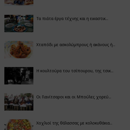
Τα πιάτα έργα τέχνης και η εικαστικ...
Χταπόδι με ασκολύμπρους ή ακάνους ή...
Η κουλτούρα του τσίπουρου, της τσικ...
Οι Γιανίτσαροι και οι Μπούλες χορεύ...
Χοχλιοί της θάλασσας με κολοκυθάκια...