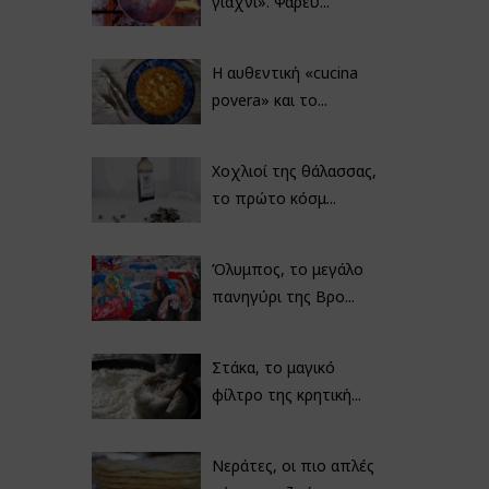
γιαχνί». Ψαρεύ...
Η αυθεντική «cucina
povera» και το...
Χοχλιοί της θάλασσας,
το πρώτο κόσμ...
Όλυμπος, το μεγάλο
πανηγύρι της Βρο...
Στάκα, το μαγικό
φίλτρο της κρητική...
Νεράτες, οι πιο απλές