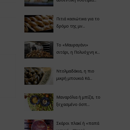
Πιτιά κασιώτικα για το
δρόμο της μν...
Το «Μαυραγάνι»
σιτάρι, η Πολυόχνη κ...
Ντολμαδάκια, η πιο
μικρή μπουκιά Κά...
Μαναρόλια ή μπίζα, το
ξεχασμένο όσπ...
Σκάροι πλακί ή «παπά