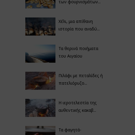
των φουρνισμάτων...
Χέλι, μια απίθανη
ιστορία που αναδύ...
Τα θερινά ποιήματα
του Αιγαίου
Πιλάφι με πεταλίδες ή
πατελιόρυζο...
Η ιεροτελεστία της
αυθεντικής κακαβ...
Τα φαγητά-