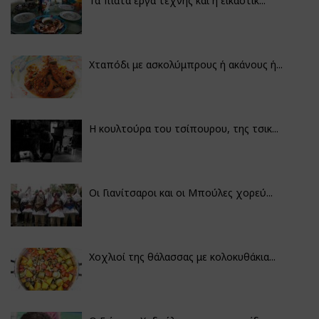
Τα πιάτα έργα τέχνης και η εικαστικ...
Χταπόδι με ασκολύμπρους ή ακάνους ή...
Η κουλτούρα του τσίπουρου, της τσικ...
Οι Γιανίτσαροι και οι Μπούλες χορεύ...
Χοχλιοί της θάλασσας με κολοκυθάκια...