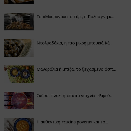
Το «Μαυραγάνι» σιτάρι, η Πολυόχνη κ...
Ντολμαδάκια, η πιο μικρή μπουκιά Κά...
Μαναρόλια ή μπίζα, το ξεχασμένο όσπ...
Σκάροι πλακί ή «παπά γιαχνί». Ψαρεύ...
Η αυθεντική «cucina povera» και το...