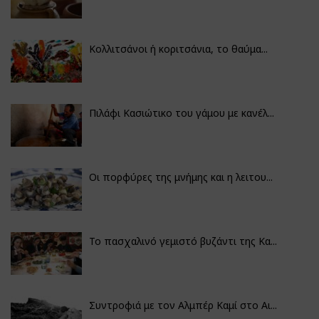
Κολλιτσάνοι ή κοριτσάνια, το θαύμα...
Πιλάφι Κασιώτικο του γάμου με κανέλ...
Οι πορφύρες της μνήμης και η λειτου...
Το πασχαλινό γεμιστό βυζάντι της Κα...
Συντροφιά με τον Αλμπέρ Καμί στο Αι...