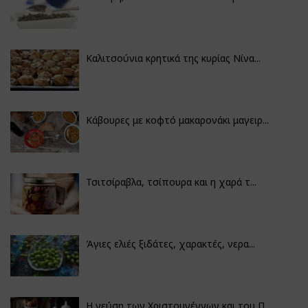
Καλιτσούνια κρητικά της κυρίας Νίνα...
Κάβουρες με κοφτό μακαρονάκι μαγειρ...
Τσιτσίραβλα, τσίπουρα και η χαρά τ...
Άγιες ελιές ξιδάτες, χαρακτές, νερα...
Η γεύση των Χριστουγέννων και του Π...