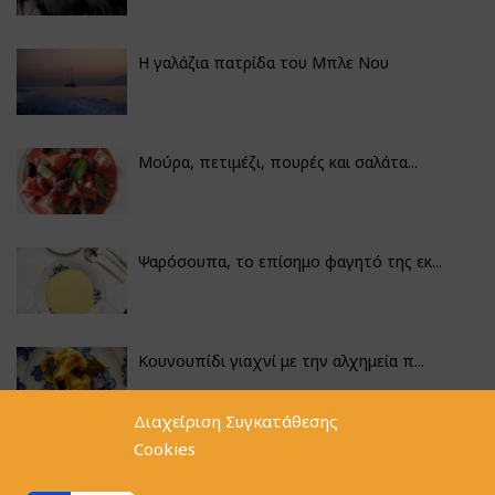
Η γαλάζια πατρίδα του Μπλε Νου
Μούρα, πετιμέζι, πουρές και σαλάτα...
Ψαρόσουπα, το επίσημο φαγητό της εκ...
Κουνουπίδι γιαχνί με την αλχημεία π...
Διαχείριση Συγκατάθεσης
Cookies
Αγκινάρες γεμιστές με ρύζι και ριζό...