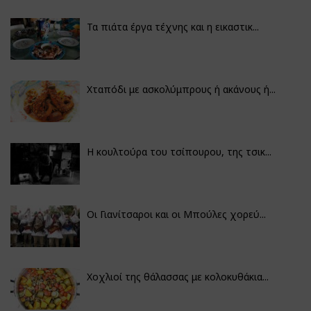
Τα πιάτα έργα τέχνης και η εικαστικ...
Χταπόδι με ασκολύμπρους ή ακάνους ή...
Η κουλτούρα του τσίπουρου, της τσικ...
Οι Γιανίτσαροι και οι Μπούλες χορεύ...
Χοχλιοί της θάλασσας με κολοκυθάκια...