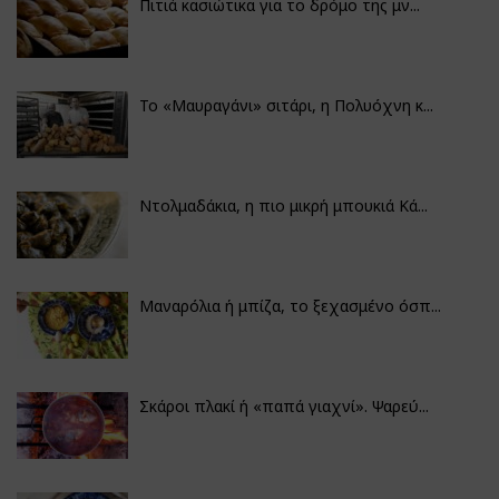
Πιτιά κασιώτικα για το δρόμο της μν...
Το «Μαυραγάνι» σιτάρι, η Πολυόχνη κ...
Ντολμαδάκια, η πιο μικρή μπουκιά Κά...
Μαναρόλια ή μπίζα, το ξεχασμένο όσπ...
Σκάροι πλακί ή «παπά γιαχνί». Ψαρεύ...