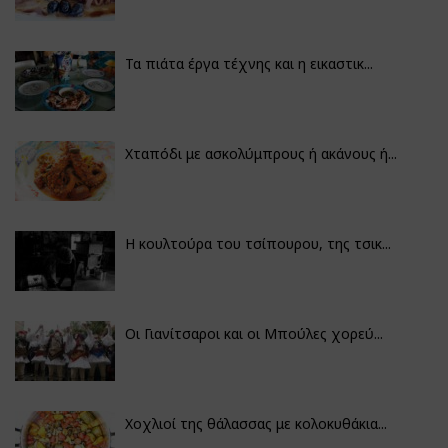
Τα πιάτα έργα τέχνης και η εικαστικ...
Χταπόδι με ασκολύμπρους ή ακάνους ή...
Η κουλτούρα του τσίπουρου, της τσικ...
Οι Γιανίτσαροι και οι Μπούλες χορεύ...
Χοχλιοί της θάλασσας με κολοκυθάκια...