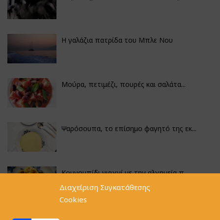
Η γαλάζια πατρίδα του Μπλε Νου
Μούρα, πετιμέζι, πουρές και σαλάτα...
Ψαρόσουπα, το επίσημο φαγητό της εκ...
Κουνουπίδι γιαχνί με την αλχημεία π...
Διαχείριση Συγκατάθεσης
Cookies
Αγκινάρες γεμιστές με ρύζι και ριζό...