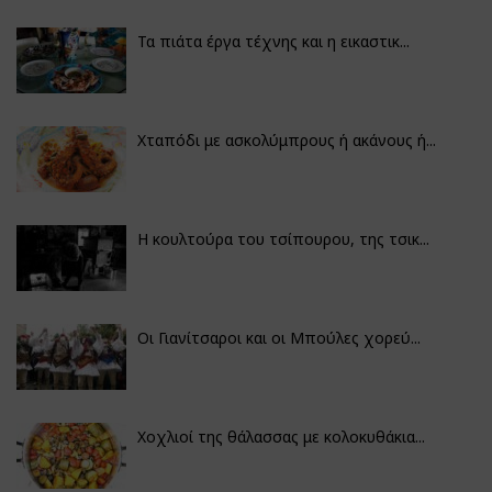
Τα πιάτα έργα τέχνης και η εικαστικ...
Χταπόδι με ασκολύμπρους ή ακάνους ή...
Η κουλτούρα του τσίπουρου, της τσικ...
Οι Γιανίτσαροι και οι Μπούλες χορεύ...
Χοχλιοί της θάλασσας με κολοκυθάκια...