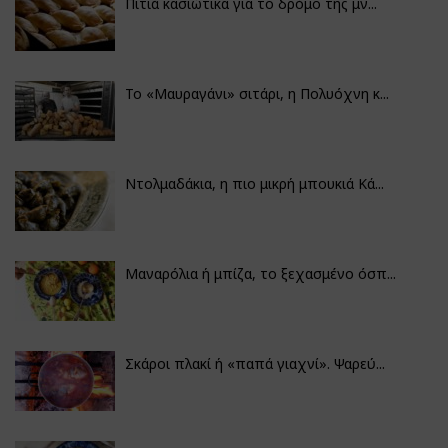
Πιτιά κασιώτικα για το δρόμο της μν...
Το «Μαυραγάνι» σιτάρι, η Πολυόχνη κ...
Ντολμαδάκια, η πιο μικρή μπουκιά Κά...
Μαναρόλια ή μπίζα, το ξεχασμένο όσπ...
Σκάροι πλακί ή «παπά γιαχνί». Ψαρεύ...