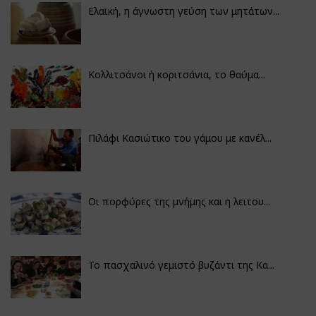
Ελαϊκή, η άγνωστη γεύση των μητάτων...
Κολλιτσάνοι ή κοριτσάνια, το θαύμα...
Πιλάφι Κασιώτικο του γάμου με κανέλ...
Οι πορφύρες της μνήμης και η λειτου...
Το πασχαλινό γεμιστό βυζάντι της Κα...