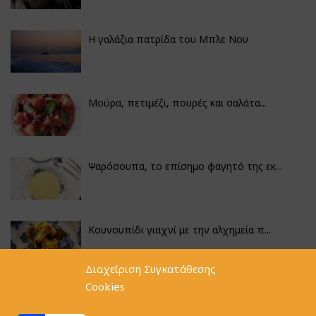
Η γαλάζια πατρίδα του Μπλε Νου
Μούρα, πετιμέζι, πουρές και σαλάτα...
Ψαρόσουπα, το επίσημο φαγητό της εκ...
Κουνουπίδι γιαχνί με την αλχημεία π...
Διαχείριση Συγκατάθεσης
Cookies
Φακές με κοφτό μακαρονάκι και ξιδάτ...