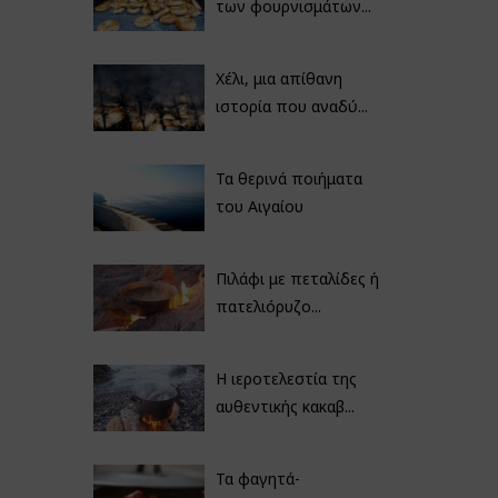
των φουρνισμάτων...
Χέλι, μια απίθανη
ιστορία που αναδύ...
Τα θερινά ποιήματα
του Αιγαίου
Πιλάφι με πεταλίδες ή
πατελιόρυζο...
Η ιεροτελεστία της
αυθεντικής κακαβ...
Τα φαγητά-