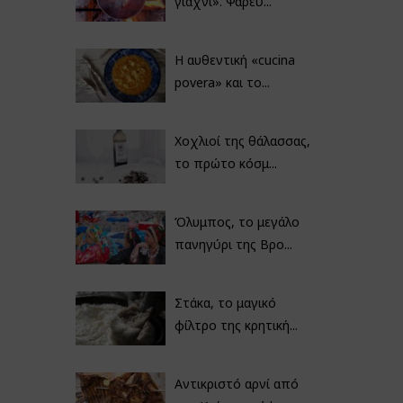
γιαχνί». Ψαρεύ...
Η αυθεντική «cucina
povera» και το...
Χοχλιοί της θάλασσας,
το πρώτο κόσμ...
Όλυμπος, το μεγάλο
πανηγύρι της Βρο...
Στάκα, το μαγικό
φίλτρο της κρητική...
Αντικριστό αρνί από