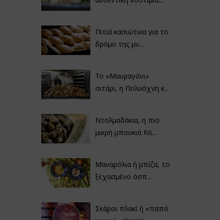
Πιτιά κασιώτικα για το
δρόμο της μν...
Το «Μαυραγάνι»
σιτάρι, η Πολυόχνη κ...
Ντολμαδάκια, η πιο
μικρή μπουκιά Κά...
Μαναρόλια ή μπίζα, το
ξεχασμένο όσπ...
Σκάροι πλακί ή «παπά