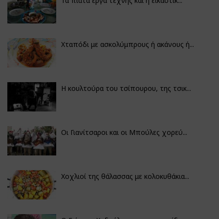
Τα πιάτα έργα τέχνης και η εικαστικ...
Χταπόδι με ασκολύμπρους ή ακάνους ή...
Η κουλτούρα του τσίπουρου, της τσικ...
Οι Γιανίτσαροι και οι Μπούλες χορεύ...
Χοχλιοί της θάλασσας με κολοκυθάκια...