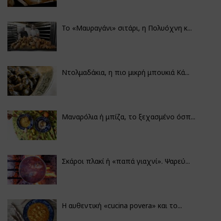
Το «Μαυραγάνι» σιτάρι, η Πολυόχνη κ...
Ντολμαδάκια, η πιο μικρή μπουκιά Κά...
Μαναρόλια ή μπίζα, το ξεχασμένο όσπ...
Σκάροι πλακί ή «παπά γιαχνί». Ψαρεύ...
Η αυθεντική «cucina povera» και το...