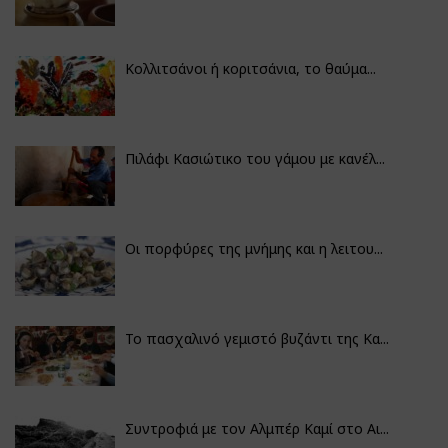
Κολλιτσάνοι ή κοριτσάνια, το θαύμα...
Πιλάφι Κασιώτικο του γάμου με κανέλ...
Οι πορφύρες της μνήμης και η λειτου...
Το πασχαλινό γεμιστό βυζάντι της Κα...
Συντροφιά με τον Αλμπέρ Καμί στο Αι...