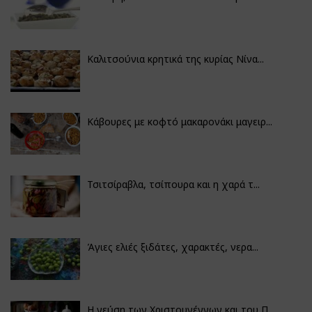
Καλιτσούνια κρητικά της κυρίας Νίνα...
Κάβουρες με κοφτό μακαρονάκι μαγειρ...
Τσιτσίραβλα, τσίπουρα και η χαρά τ...
Άγιες ελιές ξιδάτες, χαρακτές, νερα...
Η γεύση των Χριστουγέννων και του Π...