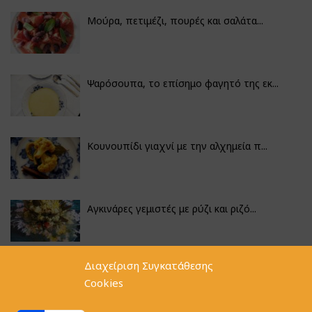
Μούρα, πετιμέζι, πουρές και σαλάτα...
Ψαρόσουπα, το επίσημο φαγητό της εκ...
Κουνουπίδι γιαχνί με την αλχημεία π...
Αγκινάρες γεμιστές με ρύζι και ριζό...
Διαχείριση Συγκατάθεσης
Φακές με κοφτό μακαρονάκι και ξιδάτ...
Cookies