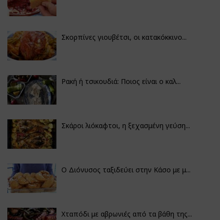
Σκορπίνες γιουβέτσι, οι κατακόκκινο...
Ρακή ή τσικουδιά: Ποιος είναι ο καλ...
Σκάροι λιόκαφτοι, η ξεχασμένη γεύση...
Ο Διόνυσος ταξιδεύει στην Κάσο με μ...
Χταπόδι με αβρωνιές από τα βάθη της...