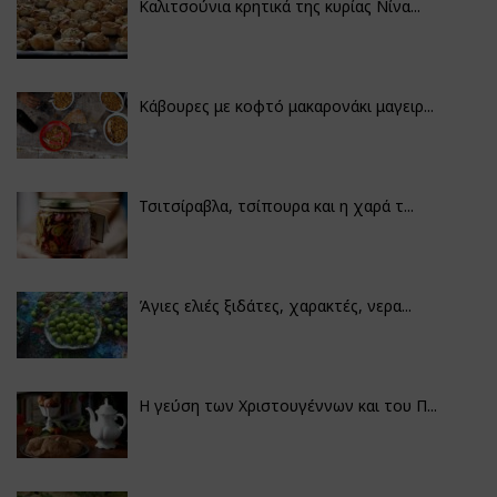
Καλιτσούνια κρητικά της κυρίας Νίνα...
Κάβουρες με κοφτό μακαρονάκι μαγειρ...
Τσιτσίραβλα, τσίπουρα και η χαρά τ...
Άγιες ελιές ξιδάτες, χαρακτές, νερα...
Η γεύση των Χριστουγέννων και του Π...