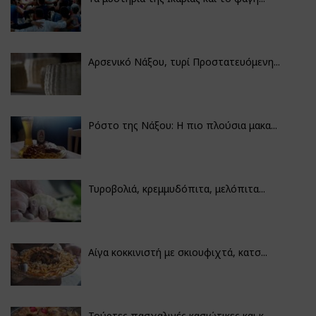
Αρσενικό Νάξου, τυρί Προστατευόμενη...
Ρόστο της Νάξου: Η πιο πλούσια μακα...
Τυροβολιά, κρεμμυδόπιτα, μελόπιτα...
Αίγα κοκκινιστή με σκιουφιχτά, κατσ...
Τούρτες πασχαλινές κασιώτικες και κ...