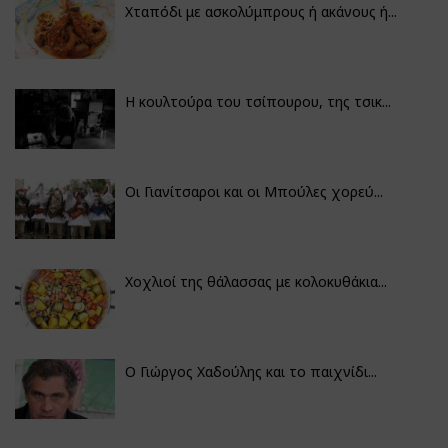
Χταπόδι με ασκολύμπρους ή ακάνους ή...
Η κουλτούρα του τσίπουρου, της τσικ...
Οι Γιανίτσαροι και οι Μπούλες χορεύ...
Χοχλιοί της θάλασσας με κολοκυθάκια...
Ο Γιώργος Χαδούλης και το παιχνίδι...