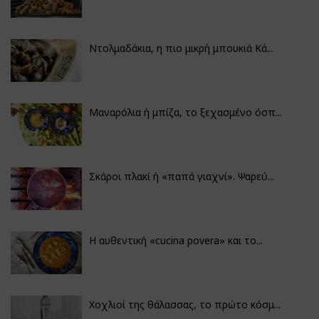
Ντολμαδάκια, η πιο μικρή μπουκιά Κά...
Μαναρόλια ή μπίζα, το ξεχασμένο όσπ...
Σκάροι πλακί ή «παπά γιαχνί». Ψαρεύ...
Η αυθεντική «cucina povera» και το...
Χοχλιοί της θάλασσας, το πρώτο κόσμ...