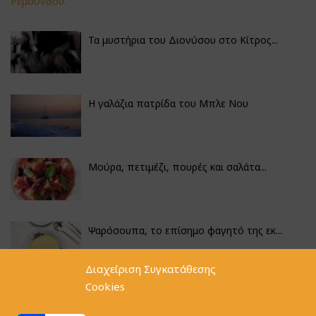
Τα μυστήρια του Διονύσου στο Κίτρος...
Η γαλάζια πατρίδα του Μπλε Νου
Μούρα, πετιμέζι, πουρές και σαλάτα...
Ψαρόσουπα, το επίσημο φαγητό της εκ...
Διαχείριση Συγκατάθεσης
Cookies
Κουνουπίδι γιαχνί με την αλχημεία π...