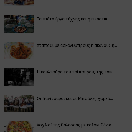
Τα πιάτα έργα τέχνης και η εικαστικ...
Χταπόδι με ασκολύμπρους ή ακάνους ή...
Η κουλτούρα του τσίπουρου, της τσικ...
Οι Γιανίτσαροι και οι Μπούλες χορεύ...
Χοχλιοί της θάλασσας με κολοκυθάκια...