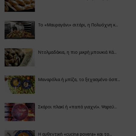
Το «Μαυραγάνι» σιτάρι, η Πολυόχνη κ...
Ντολμαδάκια, η πιο μικρή μπουκιά Κά...
Μαναρόλια ή μπίζα, το ξεχασμένο όσπ...
Σκάροι πλακί ή «παπά γιαχνί». Ψαρεύ...
Η αυθεντική «cucina povera» και το...