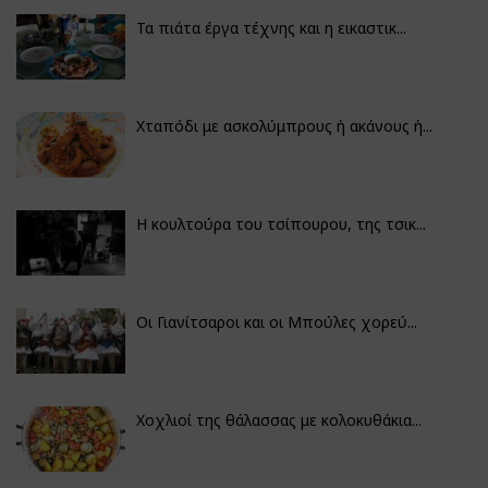
Τα πιάτα έργα τέχνης και η εικαστικ...
Χταπόδι με ασκολύμπρους ή ακάνους ή...
Η κουλτούρα του τσίπουρου, της τσικ...
Οι Γιανίτσαροι και οι Μπούλες χορεύ...
Χοχλιοί της θάλασσας με κολοκυθάκια...