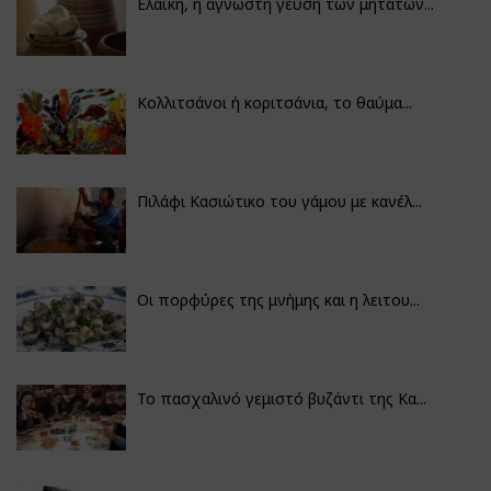
Ελαϊκή, η άγνωστη γεύση των μητάτων...
Κολλιτσάνοι ή κοριτσάνια, το θαύμα...
Πιλάφι Κασιώτικο του γάμου με κανέλ...
Οι πορφύρες της μνήμης και η λειτου...
Το πασχαλινό γεμιστό βυζάντι της Κα...