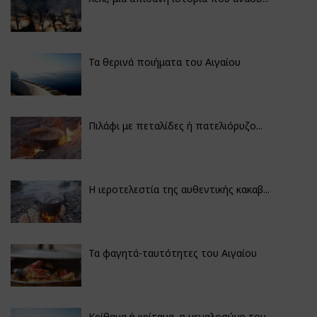
Τα θερινά ποιήματα του Αιγαίου
Πιλάφι με πεταλίδες ή πατελιόρυζο...
Η ιεροτελεστία της αυθεντικής κακαβ...
Τα φαγητά-ταυτότητες του Αιγαίου
Κρίθαμα ή κρίταμα, η μεγαλοσύνη του...