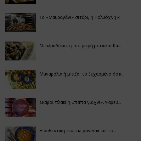
Το «Μαυραγάνι» σιτάρι, η Πολυόχνη κ...
Ντολμαδάκια, η πιο μικρή μπουκιά Κά...
Μαναρόλια ή μπίζα, το ξεχασμένο όσπ...
Σκάροι πλακί ή «παπά γιαχνί». Ψαρεύ...
Η αυθεντική «cucina povera» και το...