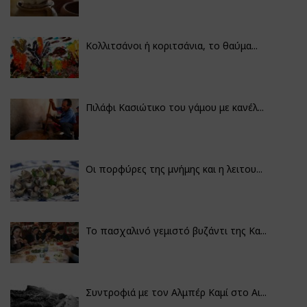
Κολλιτσάνοι ή κοριτσάνια, το θαύμα...
Πιλάφι Κασιώτικο του γάμου με κανέλ...
Οι πορφύρες της μνήμης και η λειτου...
Το πασχαλινό γεμιστό βυζάντι της Κα...
Συντροφιά με τον Αλμπέρ Καμί στο Αι...