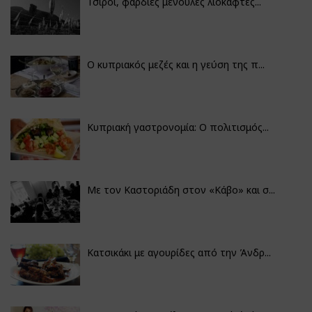
Τσίροι, φαρδιές μένουλες λιόκαφτες...
Ο κυπριακός μεζές και η γεύση της π...
Κυπριακή γαστρονομία: Ο πολιτισμός...
Με τον Καστοριάδη στον «Κάβο» και σ...
Κατσικάκι με αγουρίδες από την Άνδρ...