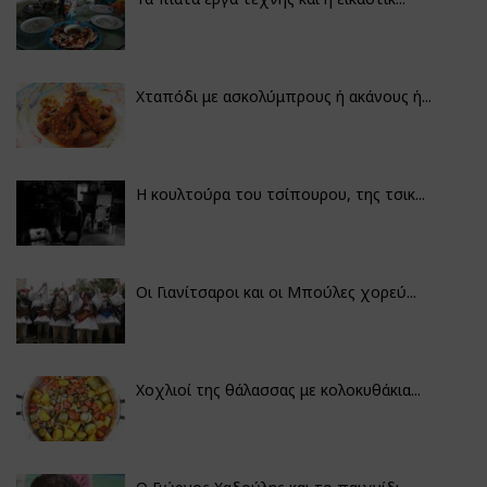
Χταπόδι με ασκολύμπρους ή ακάνους ή...
Η κουλτούρα του τσίπουρου, της τσικ...
Οι Γιανίτσαροι και οι Μπούλες χορεύ...
Χοχλιοί της θάλασσας με κολοκυθάκια...