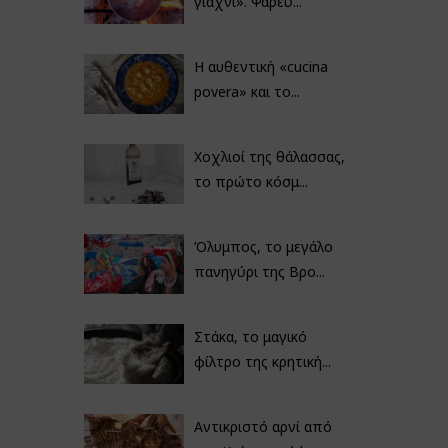
γιαχνί». Ψαρεύ...
Η αυθεντική «cucina
povera» και το...
Χοχλιοί της θάλασσας,
το πρώτο κόσμ...
Όλυμπος, το μεγάλο
πανηγύρι της Βρο...
Στάκα, το μαγικό
φίλτρο της κρητική...
Αντικριστό αρνί από