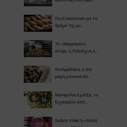
Πιτιά κασιώτικα για το
δρόμο της μν...
Το «Μαυραγάνι»
σιτάρι, η Πολυόχνη κ...
Ντολμαδάκια, η πιο
μικρή μπουκιά Κά...
Μαναρόλια ή μπίζα, το
ξεχασμένο όσπ...
Σκάροι πλακί ή «παπά