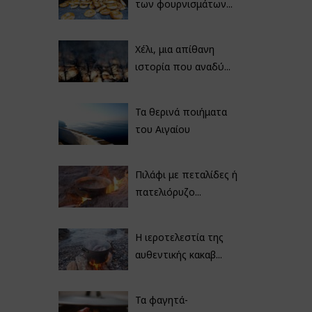
των φουρνισμάτων...
Χέλι, μια απίθανη
ιστορία που αναδύ...
Τα θερινά ποιήματα
του Αιγαίου
Πιλάφι με πεταλίδες ή
πατελιόρυζο...
Η ιεροτελεστία της
αυθεντικής κακαβ...
Τα φαγητά-