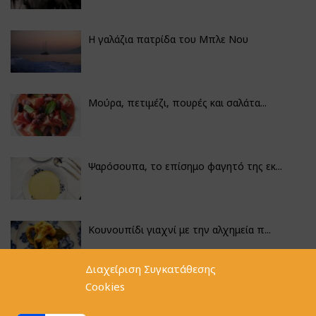
Η γαλάζια πατρίδα του Μπλε Νου
Μούρα, πετιμέζι, πουρές και σαλάτα...
Ψαρόσουπα, το επίσημο φαγητό της εκ...
Κουνουπίδι γιαχνί με την αλχημεία π...
Διαχείριση Συγκατάθεσης
Cookies
Αγκινάρες γεμιστές με ρύζι και ριζό...