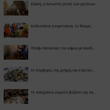
Ελαϊκή, η άγνωστη γεύση των μητάτων...
Κολλιτσάνοι ή κοριτσάνια, το θαύμα...
Πιλάφι Κασιώτικο του γάμου με κανέλ...
Οι πορφύρες της μνήμης και η λειτου...
Το πασχαλινό γεμιστό βυζάντι της Κα...