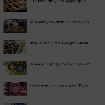
Πιτιά κασιώτικα για το δρόμο της μν...
Το «Μαυραγάνι» σιτάρι, η Πολυόχνη κ...
Ντολμαδάκια, η πιο μικρή μπουκιά Κά...
Μαναρόλια ή μπίζα, το ξεχασμένο όσπ...
Σκάροι πλακί ή «παπά γιαχνί». Ψαρεύ...