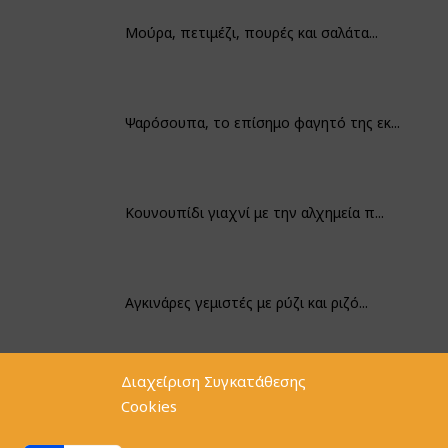
Μούρα, πετιμέζι, πουρές και σαλάτα...
Ψαρόσουπα, το επίσημο φαγητό της εκ...
Κουνουπίδι γιαχνί με την αλχημεία π...
Αγκινάρες γεμιστές με ρύζι και ριζό...
Διαχείριση Συγκατάθεσης
Φακές με κοφτό μακαρονάκι και ξιδάτ...
Cookies