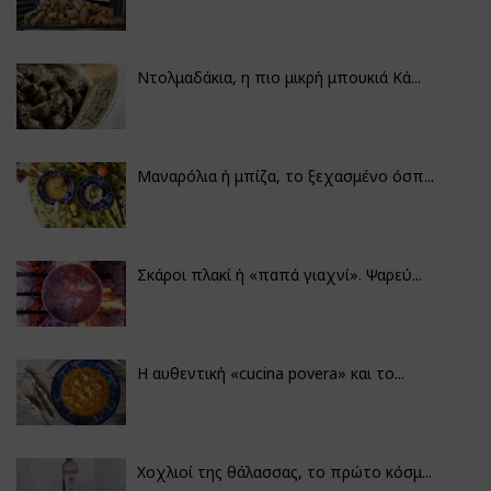
Ντολμαδάκια, η πιο μικρή μπουκιά Κά...
Μαναρόλια ή μπίζα, το ξεχασμένο όσπ...
Σκάροι πλακί ή «παπά γιαχνί». Ψαρεύ...
Η αυθεντική «cucina povera» και το...
Χοχλιοί της θάλασσας, το πρώτο κόσμ...