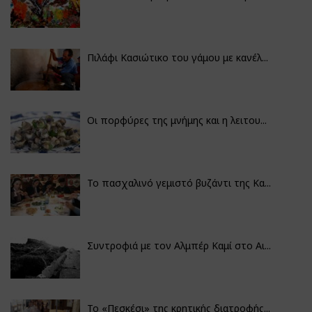
Πιλάφι Κασιώτικο του γάμου με κανέλ...
Οι πορφύρες της μνήμης και η λειτου...
Το πασχαλινό γεμιστό βυζάντι της Κα...
Συντροφιά με τον Αλμπέρ Καμί στο Αι...
Το «Πεσκέσι» της κρητικής διατροφής...