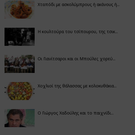
Χταπόδι με ασκολύμπρους ή ακάνους ή...
Η κουλτούρα του τσίπουρου, της τσικ...
Οι Γιανίτσαροι και οι Μπούλες χορεύ...
Χοχλιοί της θάλασσας με κολοκυθάκια...
Ο Γιώργος Χαδούλης και το παιχνίδι...