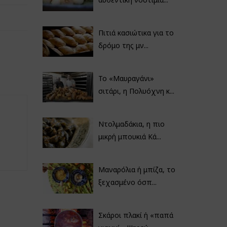
Πιτιά κασιώτικα για το
δρόμο της μν...
Το «Μαυραγάνι»
σιτάρι, η Πολυόχνη κ...
Ντολμαδάκια, η πιο
μικρή μπουκιά Κά...
Μαναρόλια ή μπίζα, το
ξεχασμένο όσπ...
Σκάροι πλακί ή «παπά