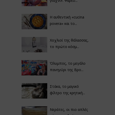
γιαχνί». Ψαρεύ...
Η αυθεντική «cucina
povera» και το...
Χοχλιοί της θάλασσας,
το πρώτο κόσμ...
Όλυμπος, το μεγάλο
πανηγύρι της Βρο...
Στάκα, το μαγικό
φίλτρο της κρητική...
Νεράτες, οι πιο απλές