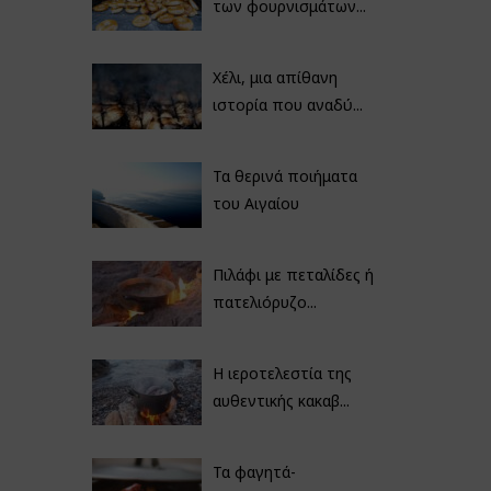
των φουρνισμάτων...
Χέλι, μια απίθανη
ιστορία που αναδύ...
Τα θερινά ποιήματα
του Αιγαίου
Πιλάφι με πεταλίδες ή
πατελιόρυζο...
Η ιεροτελεστία της
αυθεντικής κακαβ...
Τα φαγητά-