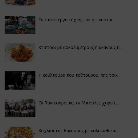
Τα πιάτα έργα τέχνης και η εικαστικ...
Χταπόδι με ασκολύμπρους ή ακάνους ή...
Η κουλτούρα του τσίπουρου, της τσικ...
Οι Γιανίτσαροι και οι Μπούλες χορεύ...
Χοχλιοί της θάλασσας με κολοκυθάκια...