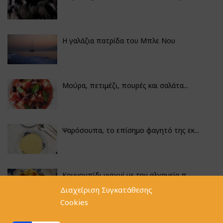
Η γαλάζια πατρίδα του Μπλε Νου
Μούρα, πετιμέζι, πουρές και σαλάτα...
Ψαρόσουπα, το επίσημο φαγητό της εκ...
Κουνουπίδι γιαχνί με την αλχημεία π...
Διαχείριση Συγκατάθεσης
Cookies
Αγκινάρες γεμιστές με ρύζι και ριζό...