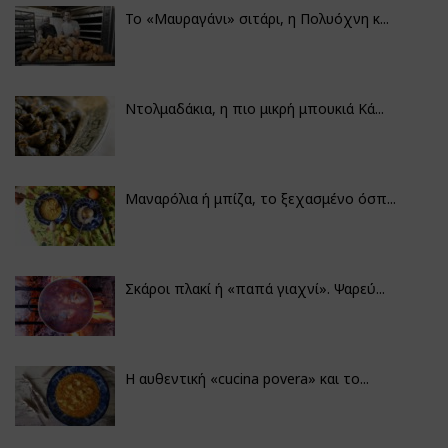
Το «Μαυραγάνι» σιτάρι, η Πολυόχνη κ...
Ντολμαδάκια, η πιο μικρή μπουκιά Κά...
Μαναρόλια ή μπίζα, το ξεχασμένο όσπ...
Σκάροι πλακί ή «παπά γιαχνί». Ψαρεύ...
Η αυθεντική «cucina povera» και το...