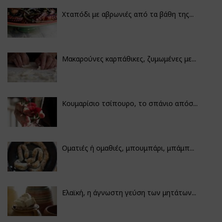
Χταπόδι με αβρωνιές από τα βάθη της...
Μακαρούνες καρπάθικες, ζυμωμένες με...
Κουμαρίσιο τσίπουρο, το σπάνιο απόσ...
Οματιές ή ομαθιές, μπουμπάρι, μπάμπ...
Ελαϊκή, η άγνωστη γεύση των μητάτων...