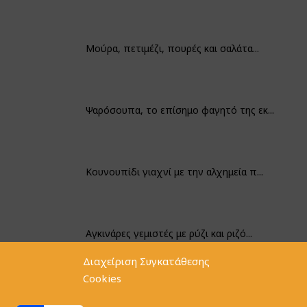
Μούρα, πετιμέζι, πουρές και σαλάτα...
Ψαρόσουπα, το επίσημο φαγητό της εκ...
Κουνουπίδι γιαχνί με την αλχημεία π...
Αγκινάρες γεμιστές με ρύζι και ριζό...
Διαχείριση Συγκατάθεσης
Cookies
Φακές με κοφτό μακαρονάκι και ξιδάτ...