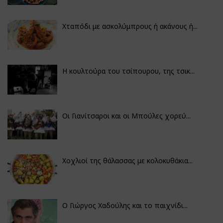
Χταπόδι με ασκολύμπρους ή ακάνους ή...
Η κουλτούρα του τσίπουρου, της τσικ...
Οι Γιανίτσαροι και οι Μπούλες χορεύ...
Χοχλιοί της θάλασσας με κολοκυθάκια...
Ο Γιώργος Χαδούλης και το παιχνίδι...