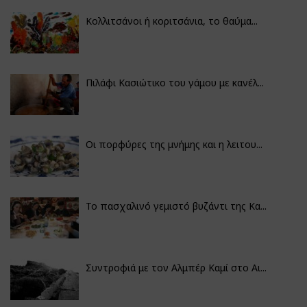
Κολλιτσάνοι ή κοριτσάνια, το θαύμα...
Πιλάφι Κασιώτικο του γάμου με κανέλ...
Οι πορφύρες της μνήμης και η λειτου...
Το πασχαλινό γεμιστό βυζάντι της Κα...
Συντροφιά με τον Αλμπέρ Καμί στο Αι...