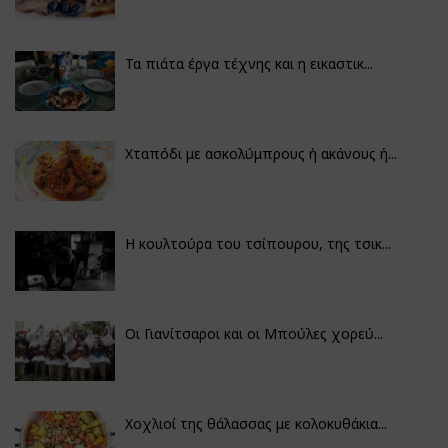
Τα πιάτα έργα τέχνης και η εικαστικ...
Χταπόδι με ασκολύμπρους ή ακάνους ή...
Η κουλτούρα του τσίπουρου, της τσικ...
Οι Γιανίτσαροι και οι Μπούλες χορεύ...
Χοχλιοί της θάλασσας με κολοκυθάκια...