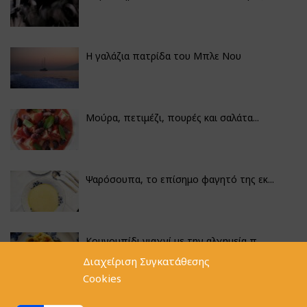
Η γαλάζια πατρίδα του Μπλε Νου
Μούρα, πετιμέζι, πουρές και σαλάτα...
Ψαρόσουπα, το επίσημο φαγητό της εκ...
Κουνουπίδι γιαχνί με την αλχημεία π...
Διαχείριση Συγκατάθεσης
Cookies
Αγκινάρες γεμιστές με ρύζι και ριζό...