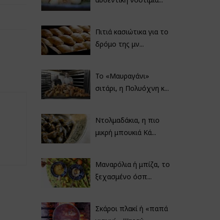
Πιτιά κασιώτικα για το
δρόμο της μν...
Το «Μαυραγάνι»
σιτάρι, η Πολυόχνη κ...
Ντολμαδάκια, η πιο
μικρή μπουκιά Κά...
Μαναρόλια ή μπίζα, το
ξεχασμένο όσπ...
Σκάροι πλακί ή «παπά