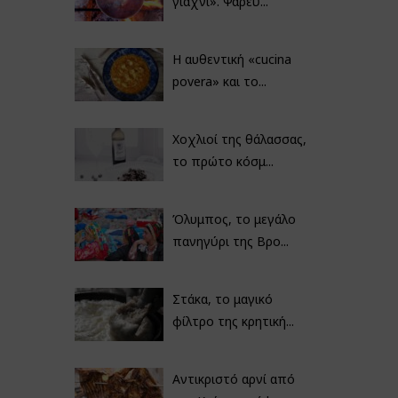
γιαχνί». Ψαρεύ...
Η αυθεντική «cucina
povera» και το...
Χοχλιοί της θάλασσας,
το πρώτο κόσμ...
Όλυμπος, το μεγάλο
πανηγύρι της Βρο...
Στάκα, το μαγικό
φίλτρο της κρητική...
Αντικριστό αρνί από