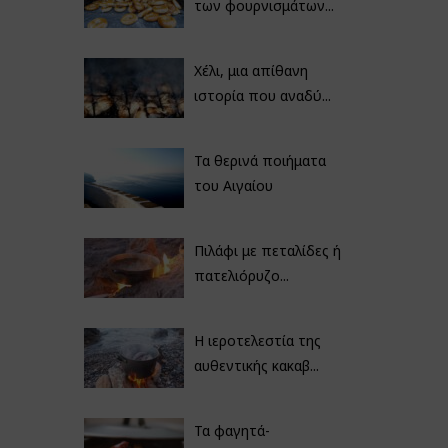
των φουρνισμάτων...
Χέλι, μια απίθανη
ιστορία που αναδύ...
Τα θερινά ποιήματα
του Αιγαίου
Πιλάφι με πεταλίδες ή
πατελιόρυζο...
Η ιεροτελεστία της
αυθεντικής κακαβ...
Τα φαγητά-