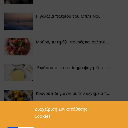
Η γαλάζια πατρίδα του Μπλε Νου
Μούρα, πετιμέζι, πουρές και σαλάτα...
Ψαρόσουπα, το επίσημο φαγητό της εκ...
Κουνουπίδι γιαχνί με την αλχημεία π...
Διαχείριση Συγκατάθεσης
Cookies
Αγκινάρες γεμιστές με ρύζι και ριζό...