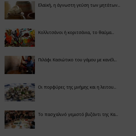
Ελαϊκή, η άγνωστη γεύση των μητάτων...
Κολλιτσάνοι ή κοριτσάνια, το θαύμα...
Πιλάφι Κασιώτικο του γάμου με κανέλ...
Οι πορφύρες της μνήμης και η λειτου...
Το πασχαλινό γεμιστό βυζάντι της Κα...