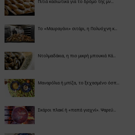
Πιτιά κασιώτικα για το δρόμο της μν...
Το «Μαυραγάνι» σιτάρι, η Πολυόχνη κ...
Ντολμαδάκια, η πιο μικρή μπουκιά Κά...
Μαναρόλια ή μπίζα, το ξεχασμένο όσπ...
Σκάροι πλακί ή «παπά γιαχνί». Ψαρεύ...