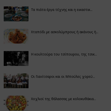
Τα πιάτα έργα τέχνης και η εικαστικ...
Χταπόδι με ασκολύμπρους ή ακάνους ή...
Η κουλτούρα του τσίπουρου, της τσικ...
Οι Γιανίτσαροι και οι Μπούλες χορεύ...
Χοχλιοί της θάλασσας με κολοκυθάκια...