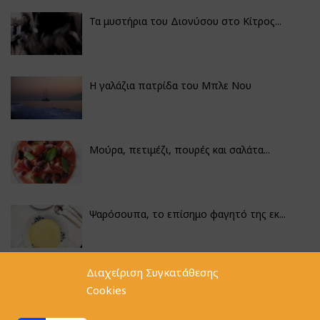
Τα μυστήρια του Διονύσου στο Κίτρος...
Η γαλάζια πατρίδα του Μπλε Νου
Μούρα, πετιμέζι, πουρές και σαλάτα...
Ψαρόσουπα, το επίσημο φαγητό της εκ...
Διαχείριση Συγκατάθεσης
Κουνουπίδι γιαχνί με την αλχημεία π...
Cookies