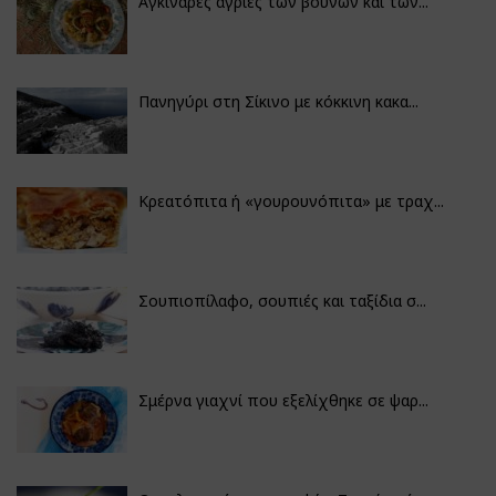
Αγκινάρες άγριες των βουνών και των...
Πανηγύρι στη Σίκινο με κόκκινη κακα...
Κρεατόπιτα ή «γουρουνόπιτα» με τραχ...
Σουπιοπίλαφο, σουπιές και ταξίδια σ...
Σμέρνα γιαχνί που εξελίχθηκε σε ψαρ...