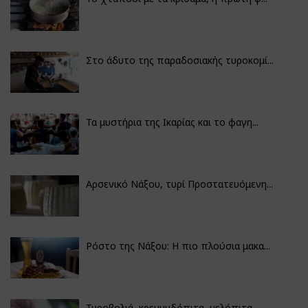
Στο άδυτο της παραδοσιακής τυροκομί...
Τα μυστήρια της Ικαρίας και το φαγη...
Αρσενικό Νάξου, τυρί Προστατευόμενη...
Ρόστο της Νάξου: Η πιο πλούσια μακα...
Τυροβολιά, κρεμμυδόπιτα, μελόπιτα...