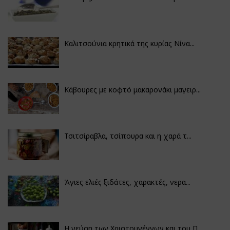
Καλιτσούνια κρητικά της κυρίας Νίνα...
Κάβουρες με κοφτό μακαρονάκι μαγειρ...
Τσιτσίραβλα, τσίπουρα και η χαρά τ...
Άγιες ελιές ξιδάτες, χαρακτές, νερα...
Η γεύση των Χριστουγέννων και του Π...