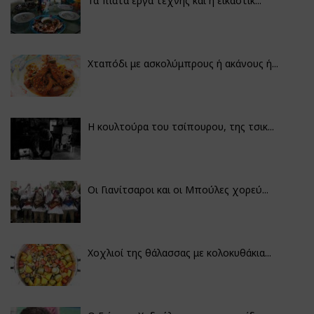
Τα πιάτα έργα τέχνης και η εικαστικ...
Χταπόδι με ασκολύμπρους ή ακάνους ή...
Η κουλτούρα του τσίπουρου, της τσικ...
Οι Γιανίτσαροι και οι Μπούλες χορεύ...
Χοχλιοί της θάλασσας με κολοκυθάκια...