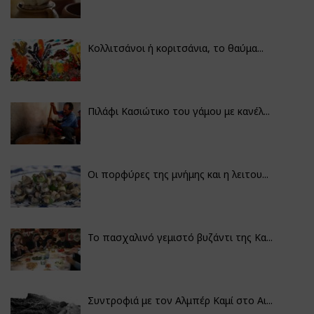
Κολλιτσάνοι ή κοριτσάνια, το θαύμα...
Πιλάφι Κασιώτικο του γάμου με κανέλ...
Οι πορφύρες της μνήμης και η λειτου...
Το πασχαλινό γεμιστό βυζάντι της Κα...
Συντροφιά με τον Αλμπέρ Καμί στο Αι...