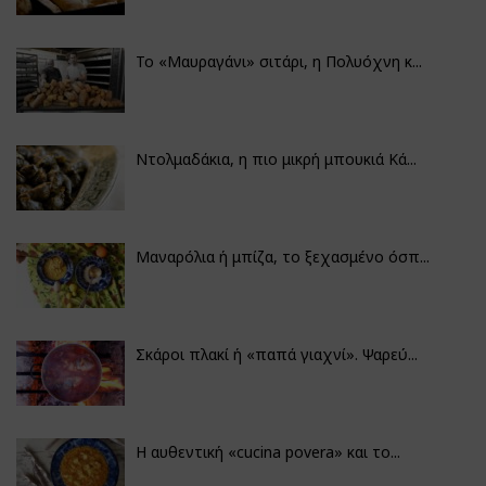
Το «Μαυραγάνι» σιτάρι, η Πολυόχνη κ...
Ντολμαδάκια, η πιο μικρή μπουκιά Κά...
Μαναρόλια ή μπίζα, το ξεχασμένο όσπ...
Σκάροι πλακί ή «παπά γιαχνί». Ψαρεύ...
Η αυθεντική «cucina povera» και το...