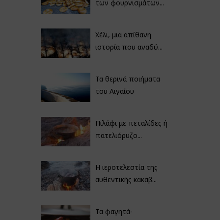
των φουρνισμάτων...
Χέλι, μια απίθανη
ιστορία που αναδύ...
Τα θερινά ποιήματα
του Αιγαίου
Πιλάφι με πεταλίδες ή
πατελιόρυζο...
Η ιεροτελεστία της
αυθεντικής κακαβ...
Τα φαγητά-