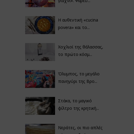
γιαχνί». Ψαρεύ...
Η αυθεντική «cucina
povera» και το...
Χοχλιοί της θάλασσας,
το πρώτο κόσμ...
Όλυμπος, το μεγάλο
πανηγύρι της Βρο...
Στάκα, το μαγικό
φίλτρο της κρητική...
Νεράτες, οι πιο απλές