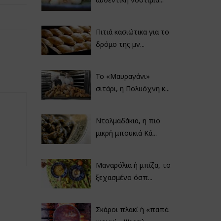
Πιτιά κασιώτικα για το
δρόμο της μν...
Το «Μαυραγάνι»
σιτάρι, η Πολυόχνη κ...
Ντολμαδάκια, η πιο
μικρή μπουκιά Κά...
Μαναρόλια ή μπίζα, το
ξεχασμένο όσπ...
Σκάροι πλακί ή «παπά