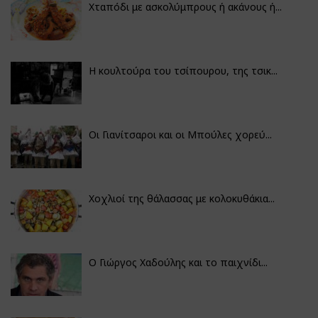
Χταπόδι με ασκολύμπρους ή ακάνους ή...
Η κουλτούρα του τσίπουρου, της τσικ...
Οι Γιανίτσαροι και οι Μπούλες χορεύ...
Χοχλιοί της θάλασσας με κολοκυθάκια...
Ο Γιώργος Χαδούλης και το παιχνίδι...