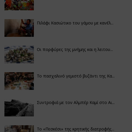
Πιλάφι Κασιώτικο του γάμου με κανέλ...
Οι πορφύρες της μνήμης και η λειτου...
Το πασχαλινό γεμιστό βυζάντι της Κα...
Συντροφιά με τον Αλμπέρ Καμί στο Αι...
Το «Πεσκέσι» της κρητικής διατροφής...