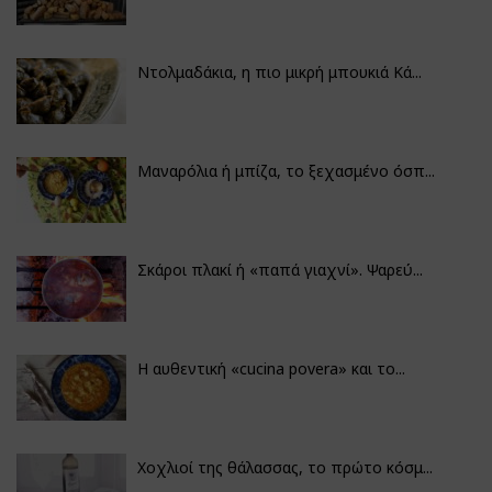
Ντολμαδάκια, η πιο μικρή μπουκιά Κά...
Μαναρόλια ή μπίζα, το ξεχασμένο όσπ...
Σκάροι πλακί ή «παπά γιαχνί». Ψαρεύ...
Η αυθεντική «cucina povera» και το...
Χοχλιοί της θάλασσας, το πρώτο κόσμ...