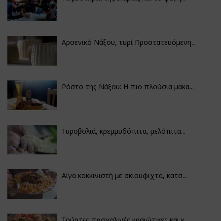
Αρσενικό Νάξου, τυρί Προστατευόμενη...
Ρόστο της Νάξου: Η πιο πλούσια μακα...
Τυροβολιά, κρεμμυδόπιτα, μελόπιτα...
Αίγα κοκκινιστή με σκιουφιχτά, κατσ...
Τούρτες πασχαλινές κασιώτικες και κ...