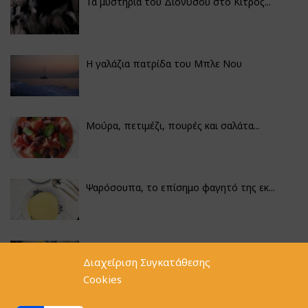
Τα μυστήρια του Διονύσου στο Κίτρος...
Η γαλάζια πατρίδα του Μπλε Νου
Μούρα, πετιμέζι, πουρές και σαλάτα...
Ψαρόσουπα, το επίσημο φαγητό της εκ...
Κουνουπίδι γιαχνί με την αλχημεία π...
Διαχείριση Συγκατάθεσης
Cookies