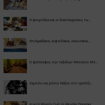
Η φουρτάλια και οι διασταυρώσεις τω...
Ντολμαδάκια, κεφτεδάκια, συκωτάκια...
Ο φιλόσοφος των ταξιδιών Ματσούο Μπ...
Ζαμπόνι και ρόστο Νάξου στο τραπέζι...
Η μετά θάνατο ζωή τη Μεγάλη Παρασκε...