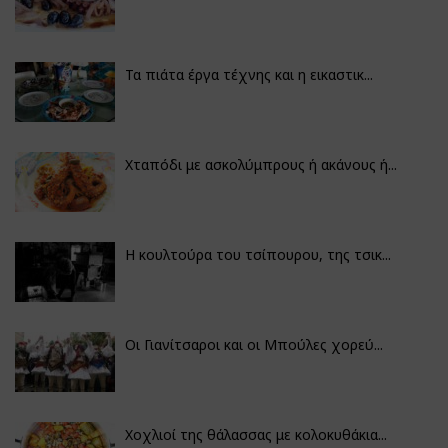
Τα πιάτα έργα τέχνης και η εικαστικ...
Χταπόδι με ασκολύμπρους ή ακάνους ή...
Η κουλτούρα του τσίπουρου, της τσικ...
Οι Γιανίτσαροι και οι Μπούλες χορεύ...
Χοχλιοί της θάλασσας με κολοκυθάκια...