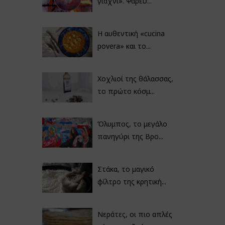
γιαχνί». Ψαρεύ...
Η αυθεντική «cucina
povera» και το...
Χοχλιοί της θάλασσας,
το πρώτο κόσμ...
Όλυμπος, το μεγάλο
πανηγύρι της Βρο...
Στάκα, το μαγικό
φίλτρο της κρητική...
Νεράτες, οι πιο απλές