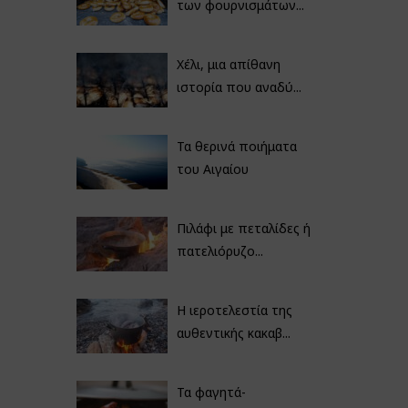
των φουρνισμάτων...
Χέλι, μια απίθανη
ιστορία που αναδύ...
Τα θερινά ποιήματα
του Αιγαίου
Πιλάφι με πεταλίδες ή
πατελιόρυζο...
Η ιεροτελεστία της
αυθεντικής κακαβ...
Τα φαγητά-