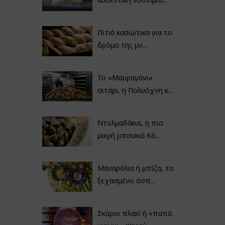
Πιτιά κασιώτικα για το
δρόμο της μν...
Το «Μαυραγάνι»
σιτάρι, η Πολυόχνη κ...
Ντολμαδάκια, η πιο
μικρή μπουκιά Κά...
Μαναρόλια ή μπίζα, το
ξεχασμένο όσπ...
Σκάροι πλακί ή «παπά