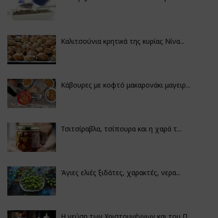
Καλιτσούνια κρητικά της κυρίας Νίνα...
Κάβουρες με κοφτό μακαρονάκι μαγειρ...
Τσιτσίραβλα, τσίπουρα και η χαρά τ...
Άγιες ελιές ξιδάτες, χαρακτές, νερα...
Η γεύση των Χριστουγέννων και του Π...