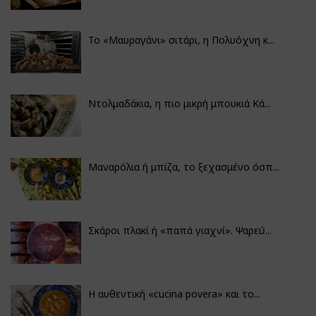
Το «Μαυραγάνι» σιτάρι, η Πολυόχνη κ...
Ντολμαδάκια, η πιο μικρή μπουκιά Κά...
Μαναρόλια ή μπίζα, το ξεχασμένο όσπ...
Σκάροι πλακί ή «παπά γιαχνί». Ψαρεύ...
Η αυθεντική «cucina povera» και το...