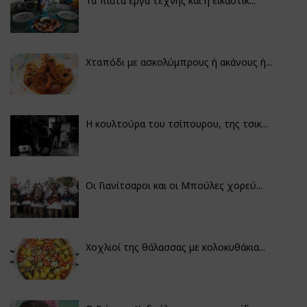
Τα πιάτα έργα τέχνης και η εικαστικ...
Χταπόδι με ασκολύμπρους ή ακάνους ή...
Η κουλτούρα του τσίπουρου, της τσικ...
Οι Γιανίτσαροι και οι Μπούλες χορεύ...
Χοχλιοί της θάλασσας με κολοκυθάκια...