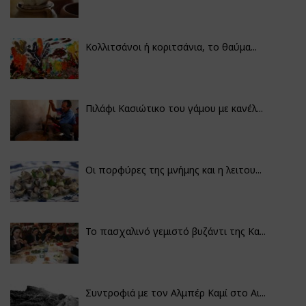
Κολλιτσάνοι ή κοριτσάνια, το θαύμα...
Πιλάφι Κασιώτικο του γάμου με κανέλ...
Οι πορφύρες της μνήμης και η λειτου...
Το πασχαλινό γεμιστό βυζάντι της Κα...
Συντροφιά με τον Αλμπέρ Καμί στο Αι...