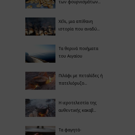
των φουρνισμάτων...
Χέλι, μια απίθανη
ιστορία που αναδύ...
Τα θερινά ποιήματα
του Αιγαίου
Πιλάφι με πεταλίδες ή
πατελιόρυζο...
Η ιεροτελεστία της
αυθεντικής κακαβ...
Τα φαγητά-