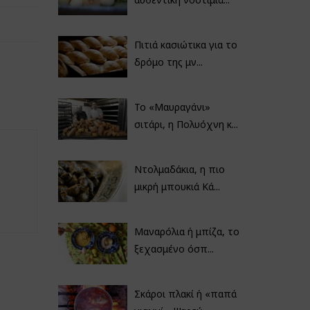
Πιτιά κασιώτικα για το
δρόμο της μν...
Το «Μαυραγάνι»
σιτάρι, η Πολυόχνη κ...
Ντολμαδάκια, η πιο
μικρή μπουκιά Κά...
Μαναρόλια ή μπίζα, το
ξεχασμένο όσπ...
Σκάροι πλακί ή «παπά