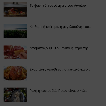
Τα φαγητά-ταυτότητες του Αιγαίου
Κρίθαμα ή κρίταμα, η μεγαλοσύνη του...
Ντοματοζούμι, το μαγικό φίλτρο της...
Σκορπίνες γιουβέτσι, οι κατακόκκινο...
Ρακή ή τσικουδιά: Ποιος είναι ο καλ...