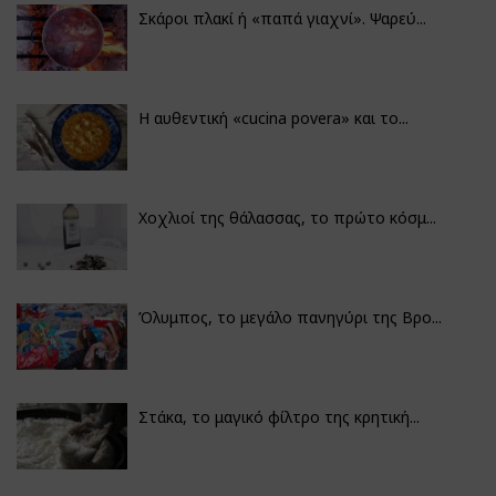
Σκάροι πλακί ή «παπά γιαχνί». Ψαρεύ...
Η αυθεντική «cucina povera» και το...
Χοχλιοί της θάλασσας, το πρώτο κόσμ...
Όλυμπος, το μεγάλο πανηγύρι της Βρο...
Στάκα, το μαγικό φίλτρο της κρητική...