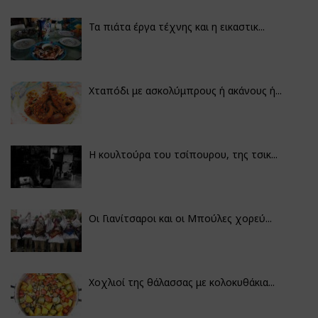
Τα πιάτα έργα τέχνης και η εικαστικ...
Χταπόδι με ασκολύμπρους ή ακάνους ή...
Η κουλτούρα του τσίπουρου, της τσικ...
Οι Γιανίτσαροι και οι Μπούλες χορεύ...
Χοχλιοί της θάλασσας με κολοκυθάκια...