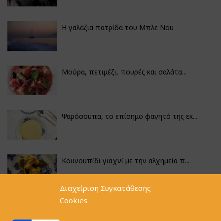
Η γαλάζια πατρίδα του Μπλε Νου
Μούρα, πετιμέζι, πουρές και σαλάτα...
Ψαρόσουπα, το επίσημο φαγητό της εκ...
Κουνουπίδι γιαχνί με την αλχημεία π...
Διαχείριση Συγκατάθεσης
Cookies
Αγκινάρες γεμιστές με ρύζι και ριζό...