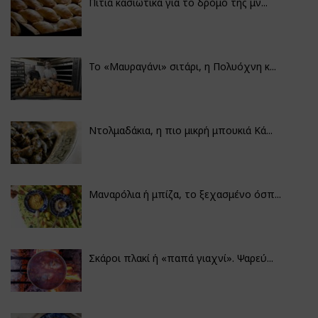
Πιτιά κασιώτικα για το δρόμο της μν...
Το «Μαυραγάνι» σιτάρι, η Πολυόχνη κ...
Ντολμαδάκια, η πιο μικρή μπουκιά Κά...
Μαναρόλια ή μπίζα, το ξεχασμένο όσπ...
Σκάροι πλακί ή «παπά γιαχνί». Ψαρεύ...