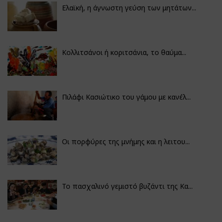
Ελαϊκή, η άγνωστη γεύση των μητάτων...
Κολλιτσάνοι ή κοριτσάνια, το θαύμα...
Πιλάφι Κασιώτικο του γάμου με κανέλ...
Οι πορφύρες της μνήμης και η λειτου...
Το πασχαλινό γεμιστό βυζάντι της Κα...