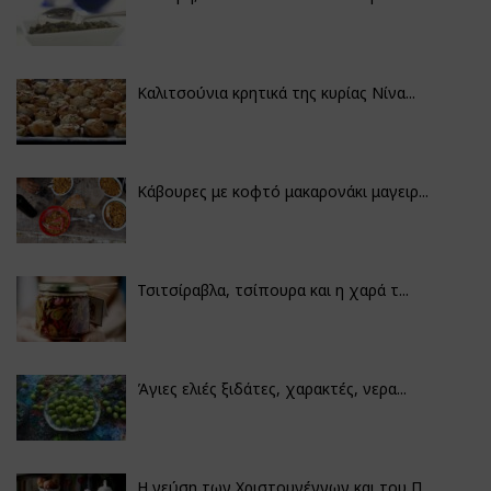
Καλιτσούνια κρητικά της κυρίας Νίνα...
Κάβουρες με κοφτό μακαρονάκι μαγειρ...
Τσιτσίραβλα, τσίπουρα και η χαρά τ...
Άγιες ελιές ξιδάτες, χαρακτές, νερα...
Η γεύση των Χριστουγέννων και του Π...