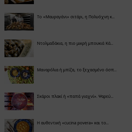
Το «Μαυραγάνι» σιτάρι, η Πολυόχνη κ...
Ντολμαδάκια, η πιο μικρή μπουκιά Κά...
Μαναρόλια ή μπίζα, το ξεχασμένο όσπ...
Σκάροι πλακί ή «παπά γιαχνί». Ψαρεύ...
Η αυθεντική «cucina povera» και το...