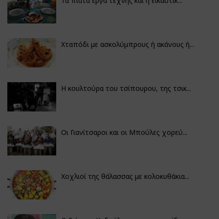
Τα πιάτα έργα τέχνης και η εικαστικ...
Χταπόδι με ασκολύμπρους ή ακάνους ή...
Η κουλτούρα του τσίπουρου, της τσικ...
Οι Γιανίτσαροι και οι Μπούλες χορεύ...
Χοχλιοί της θάλασσας με κολοκυθάκια...