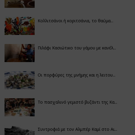
Κολλιτσάνοι ή κοριτσάνια, το θαύμα...
Πιλάφι Κασιώτικο του γάμου με κανέλ...
Οι πορφύρες της μνήμης και η λειτου...
Το πασχαλινό γεμιστό βυζάντι της Κα...
Συντροφιά με τον Αλμπέρ Καμί στο Αι...