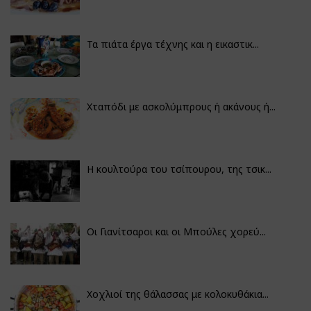
Τα πιάτα έργα τέχνης και η εικαστικ...
Χταπόδι με ασκολύμπρους ή ακάνους ή...
Η κουλτούρα του τσίπουρου, της τσικ...
Οι Γιανίτσαροι και οι Μπούλες χορεύ...
Χοχλιοί της θάλασσας με κολοκυθάκια...