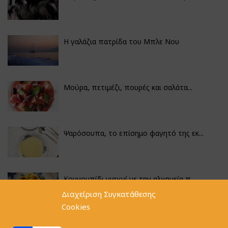
Η γαλάζια πατρίδα του Μπλε Νου
Μούρα, πετιμέζι, πουρές και σαλάτα...
Ψαρόσουπα, το επίσημο φαγητό της εκ...
Κουνουπίδι γιαχνί με την αλχημεία π...
Διαχείριση Συγκατάθεσης
Cookies
Αγκινάρες γεμιστές με ρύζι και ριζό...