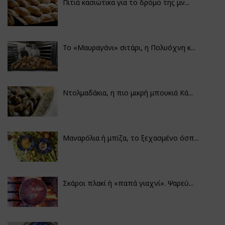
Πιτιά κασιώτικα για το δρόμο της μν...
Το «Μαυραγάνι» σιτάρι, η Πολυόχνη κ...
Ντολμαδάκια, η πιο μικρή μπουκιά Κά...
Μαναρόλια ή μπίζα, το ξεχασμένο όσπ...
Σκάροι πλακί ή «παπά γιαχνί». Ψαρεύ...