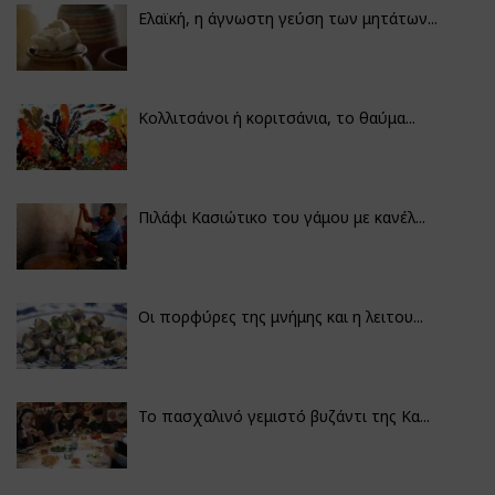
Ελαϊκή, η άγνωστη γεύση των μητάτων...
Κολλιτσάνοι ή κοριτσάνια, το θαύμα...
Πιλάφι Κασιώτικο του γάμου με κανέλ...
Οι πορφύρες της μνήμης και η λειτου...
Το πασχαλινό γεμιστό βυζάντι της Κα...