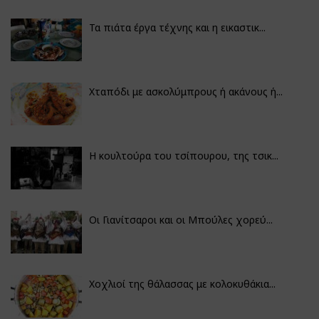
Τα πιάτα έργα τέχνης και η εικαστικ...
Χταπόδι με ασκολύμπρους ή ακάνους ή...
Η κουλτούρα του τσίπουρου, της τσικ...
Οι Γιανίτσαροι και οι Μπούλες χορεύ...
Χοχλιοί της θάλασσας με κολοκυθάκια...