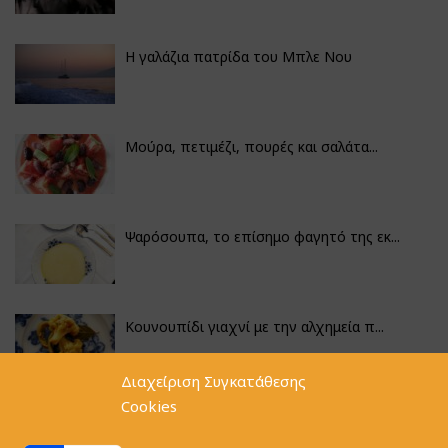
Η γαλάζια πατρίδα του Μπλε Νου
Μούρα, πετιμέζι, πουρές και σαλάτα...
Ψαρόσουπα, το επίσημο φαγητό της εκ...
Κουνουπίδι γιαχνί με την αλχημεία π...
Διαχείριση Συγκατάθεσης
Cookies
Αγκινάρες γεμιστές με ρύζι και ριζό...