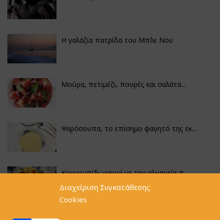
Η γαλάζια πατρίδα του Μπλε Νου
Μούρα, πετιμέζι, πουρές και σαλάτα...
Ψαρόσουπα, το επίσημο φαγητό της εκ...
Κουνουπίδι γιαχνί με την αλχημεία π...
Διαχείριση Συγκατάθεσης
Cookies
Φακές με κοφτό μακαρονάκι και ξιδάτ...