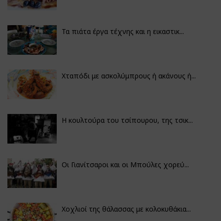
Τα πιάτα έργα τέχνης και η εικαστικ...
Χταπόδι με ασκολύμπρους ή ακάνους ή...
Η κουλτούρα του τσίπουρου, της τσικ...
Οι Γιανίτσαροι και οι Μπούλες χορεύ...
Χοχλιοί της θάλασσας με κολοκυθάκια...